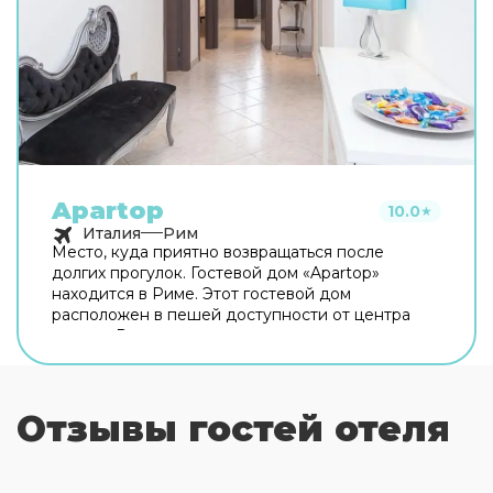
Apartop
10.0
★
Италия
Рим
Место, куда приятно возвращаться после
долгих прогулок. Гостевой дом «Apartop»
находится в Риме. Этот гостевой дом
расположен в пешей доступности от центра
города. Рядом с гостевым домом можно
прогуляться. Неподалёку: Оттавиано — Сан
Пьетро — Музеи Ватикани, Сикстинская
капелла и Ватикан. Хотите оставаться на связи?
Отзывы гостей отеля
В гостевом доме есть бесплатный Wi-Fi. Для
путешественников на машине организована
платная парковка. Любимца не придётся
оставлять дома: разрешается бесплатное