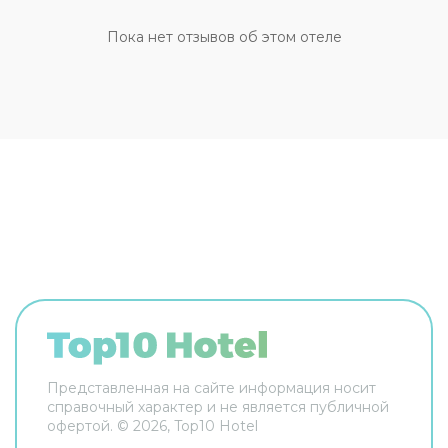
проживание с питомцем. Для простоты
передвижения возможна организация
Пока нет отзывов об этом отеле
трансфера. Доступная среда: работает лифт. А
ещё в распоряжении гостей прачечная и сейф.
Сотрудники гостевого дома поддержат беседу
на английском и итальянском. В номере вас
будут ждать телевизор. Перечисленные услуги
есть не во всех номерах.
Представленная на сайте информация носит
справочный характер и не является публичной
офертой. ©
2026
, Top10 Hotel