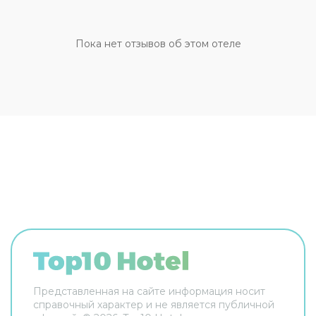
оставлять дома: разрешается бесплатное
проживание с питомцем. Для простоты
передвижения возможна организация
Пока нет отзывов об этом отеле
трансфера. Доступная среда: работает лифт. А
ещё в распоряжении гостей прачечная и сейф.
Сотрудники гостевого дома поддержат беседу
на английском и итальянском. В номере вас
будут ждать телевизор. Перечисленные услуги
есть не во всех номерах.
Представленная на сайте информация носит
справочный характер и не является публичной