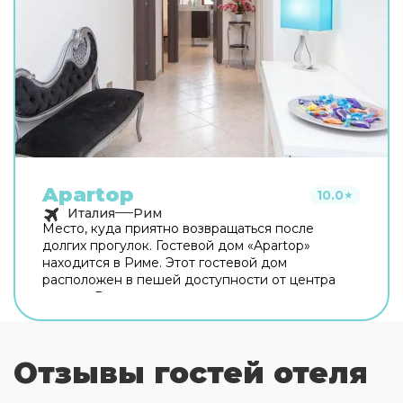
Apartop
10.0
★
Италия
Рим
Место, куда приятно возвращаться после
долгих прогулок. Гостевой дом «Apartop»
находится в Риме. Этот гостевой дом
расположен в пешей доступности от центра
города. Рядом с гостевым домом можно
прогуляться. Неподалёку: Оттавиано — Сан
Пьетро — Музеи Ватикани, Сикстинская
капелла и Ватикан. Хотите оставаться на связи?
Отзывы гостей отеля
В гостевом доме есть бесплатный Wi-Fi. Для
путешественников на машине организована
платная парковка. Любимца не придётся