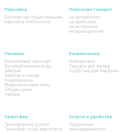
Парковка
Персонал говорит
Бесплатная общественная
на английском
парковка поблизости
на арабском
на испанском
на французском
Питание
Развлечения
Бесплатный чай/кофе
Библиотека
Бутилированная вода
Терраса для загара
Завтрак
Удобства для барбекю
Завтрак в номер
Кофемашина
Микроволновая печь
Общая кухня
Чайник
Трансфер
Услуги и удобства
Трансферные услуги
Гладильные
Трансфер от/до аэропорта
принадлежности