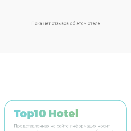
проживание с питомцем. Дополнительно:
прачечная, химчистка и гладильные услуги.
Персонал апартаментов говорит на английском
и французском. Номер уютно обставлен и
Пока нет отзывов об этом отеле
оснащён необходимым, чтобы отдохнуть после
долгого и насыщенного дня. Имеются душ,
телевизор и халат. Оснащение зависит от
выбранной категории номера.
Представленная на сайте информация носит