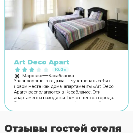
Art Deco Apart
10.0
★
Марокко
Касабланка
Залог хорошего отдыха — чувствовать себя в
новом месте как дома: апартаменты «Art Deco
Apart» располагаются в Касабланке. Эти
апартаменты находятся 1 км от центра города.
Рядом с апартаментами — Центральный рынок
Касабланки, Школа Ассимиль-Формасьон и
Площадь Мухаммеда V. На территории
работает бесплатный Wi-Fi. Уточняйте
Отзывы гостей отеля
информацию сразу при заезде. Любимца не
придётся оставлять дома: разрешается