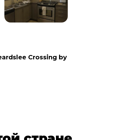
ardslee Crossing by
той стране