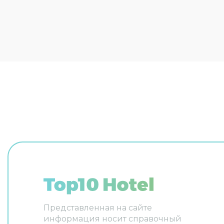
кабинет, 
Любителя
фитнес-ц
Для учас
предусмо
оборудов
презента
животным
размещен
Сотрудни
организу
Удобно д
ограниче
на верхн
поднимае
и другие
прачечна
гладильн
прокат а
консьерж
говорит 
испанско
Представленная на сайте
уютно об
информация носит справочный
необходи