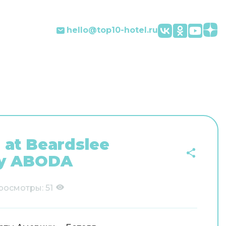
hello@top10-hotel.ru
e at Beardslee
by ABODA
росмотры:
51