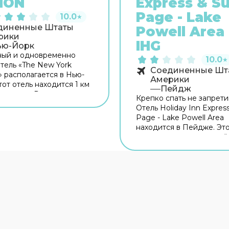
ION
Express & Su
Page - Lake
10.0
★
диненные Штаты
Powell Area
рики
IHG
ью-Йорк
ный и одновременно
10.0
★
тель «The New York
Соединенные Шт
 располагается в Нью-
Америки
тот отель находится 1 км
Пейдж
а города. Рядом с отелем
Крепко спать не запрети
огуляться. Неподалёку:
Отель Holiday Inn Express
 of New York,
Page - Lake Powell Area
н-билдинг и Дом-музей
находится в Пейдже. Это
Рузвельта. Для гостей
располагается неподалё
 бар. Время вспомнить о
центра города. Рядом с 
сущном! Для гостей
можно прогуляться. Неп
 ресторан. На
Госпиталь Пейджа и Gle
ии работает бесплатный
Dam Overlook. Для госте
точняйте информацию
работает бар. Попробов
и заезде. Для
новые блюда и отдохнут
твенников на машине
в ресторане. Бесплатный
вана парковка. Также
территории поможет вс
ей в отеле: массажный
оставаться на связи. Сп