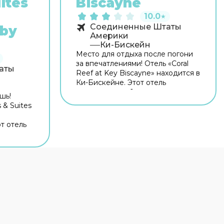
ites
Biscayne
10.0
★
Соединенные Штаты
 by
Америки
Ки-Бискейн
Место для отдыха после погони
за впечатлениями! Отель «Coral
аты
Reef at Key Biscayne» находится в
Ки-Бискейне. Этот отель
располагается 1 км от центра
шь!
города. Рядом с отелем можно
 & Suites
прогуляться. Неподалёку: Пляжи
Ки-Бискейн, Biscayne Community
т отель
Center & Village Green Park и
ку от
Пляж Крэндон. Бесплатный Wi-Fi
отелем
на территории поможет всегда
одалёку:
оставаться на связи. Для
n Canyon
путешественников на машине
й
организована бесплатная
ать
парковка. Если вы путешествуете
ь можно
на машине, припарковаться
 Wi-Fi на
можно будет на парковке рядом.
егда
Готовьтесь к весёлому и
ециально