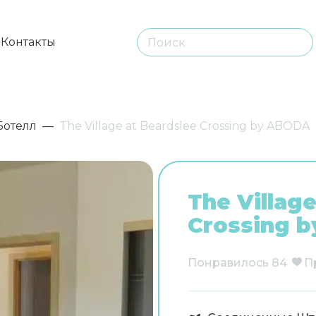
ы
Контакты
Ботелл
The Village at Beardslee Crossing by ABODA
The Villag
Crossing 
Понравилось
84
П