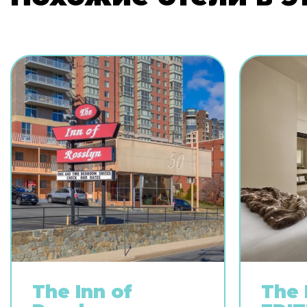
The Inn of
The 