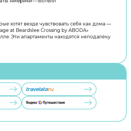
аты Америки
Ботелл
рые хотят везде чувствовать себя как дома —
age at Beardslee Crossing by ABODA»
елле. Эти апартаменты находятся неподалёку