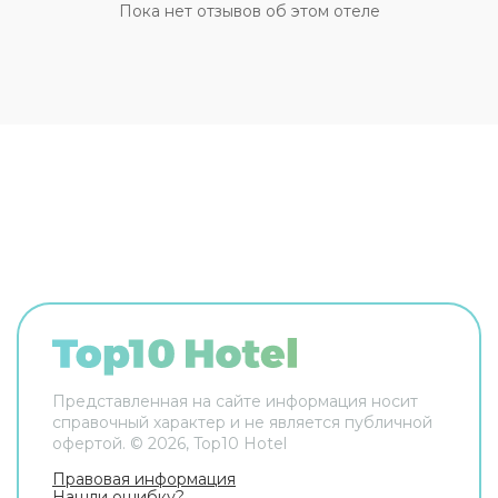
этажи гостей поднимает лифт. А ещё в
Пока нет отзывов об этом отеле
распоряжении гостей прачечная, химчистка,
банкомат, индивидуальная регистрация заезда
и отъезда, гладильные услуги, сейф и консьерж.
Персонал бутик-отеля говорит на английском и
испанском. В номере вас будут ждать
телевизор. Перечисленные услуги есть не во
всех номерах.
Представленная на сайте информация носит
справочный характер и не является публичной
офертой. ©
2026
, Top10 Hotel
Правовая информация
Нашли ошибку?