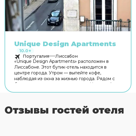
Unique Design Apartments
10.0
★
Португалия
Лиссабон
«Unique Design Apartments» расположен в
Лиссабоне. Этот бутик-отель находится в
центре города. Утром — выпейте кофе,
наблюдая из окна за жизнью города. Рядом с
бутик-отелем можно прогуляться. Неподалёку:
Музей дизайна и моды MUDE, Núcleo
Arqueológico и Rua Augusta. Хотите оставаться
на связи? В бутик-отеле есть бесплатный Wi-Fi.
Отзывы гостей отеля
Для путешественников на машине
организована парковка. Чтобы путешествие
было не только приятным, но и удобным, гости
могут заказать трансфер. Удобно для гостей с
ограниченными возможностями: на верхние