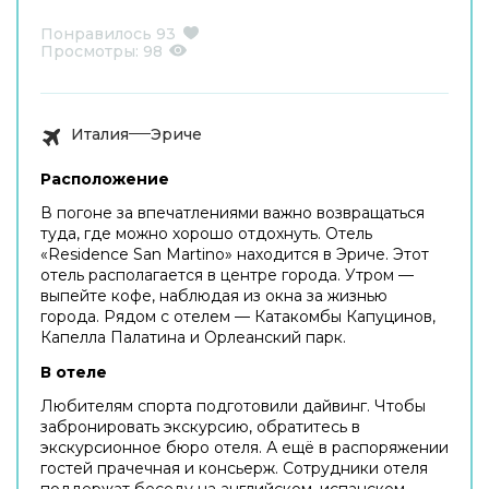
Понравилось
93
Просмотры:
98
Италия
Эриче
Расположение
В погоне за впечатлениями важно возвращаться
туда, где можно хорошо отдохнуть. Отель
«Residence San Martino» находится в Эриче. Этот
отель располагается в центре города. Утром —
выпейте кофе, наблюдая из окна за жизнью
города. Рядом с отелем — Катакомбы Капуцинов,
Капелла Палатина и Орлеанский парк.
В отеле
Любителям спорта подготовили дайвинг. Чтобы
забронировать экскурсию, обратитесь в
экскурсионное бюро отеля. А ещё в распоряжении
гостей прачечная и консьерж. Сотрудники отеля
поддержат беседу на английском, испанском,