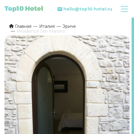
hello@top10-hotel.ru
Главная
Италия
Эриче
Residence San Martino