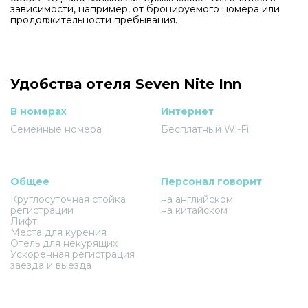
зависимости, например, от бронируемого номера или
продолжительности пребывания.
Удобства отеля Seven Nite Inn
В номерах
Интернет
Семейные номера
Бесплатный Wi-Fi
Общее
Персонал говорит
Круглосуточная стойка
на английском
регистрации
на китайском
Лифт
Места для курения
Отель для некурящих
Ускоренная регистрация
заезда и выезда