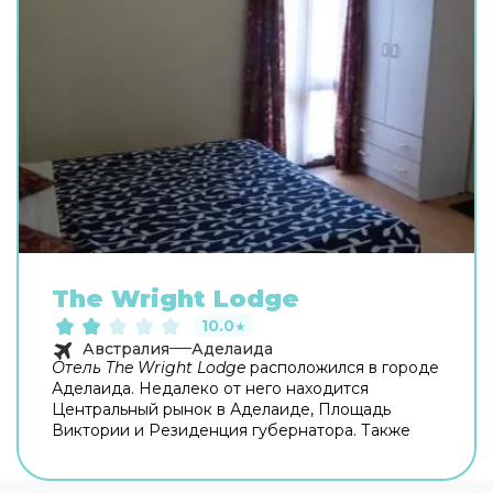
The Wright Lodge
10.0
★
Австралия
Аделаида
Отель The Wright Lodge
расположился в городе
Аделаида. Недалеко от него находится
Центральный рынок в Аделаиде, Площадь
Виктории и Резиденция губернатора. Также
среди интересных мест неподалеку отметим
Фестивальный центр Аделаиды
и Торговый
центр Рандл Отель современно оборудован и