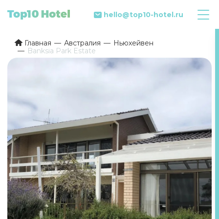
hello@top10-hotel.ru
Главная
Австралия
Ньюхейвен
Banksia Park Estate