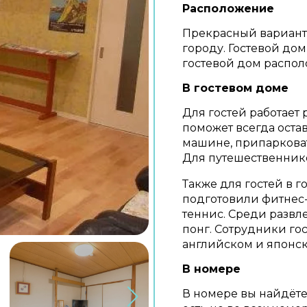
Расположение
Прекрасный вариант,
городу. Гостевой дом
гостевой дом располо
В гостевом доме
Для гостей работает 
поможет всегда остав
машине, припарковат
Для путешественнико
Также для гостей в г
подготовили фитнес-
теннис. Среди развл
понг. Сотрудники го
английском и японск
В номере
В номере вы найдёте