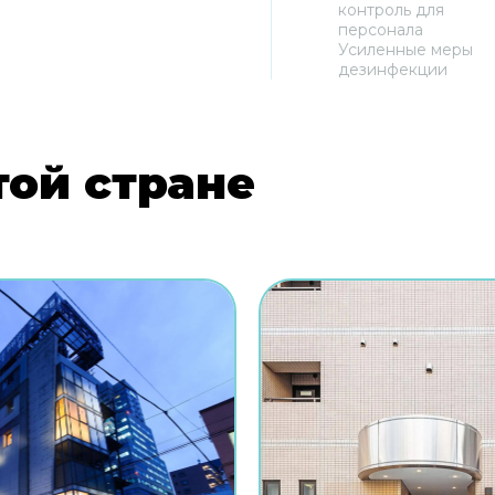
контроль для
персонала
Усиленные меры
дезинфекции
той стране