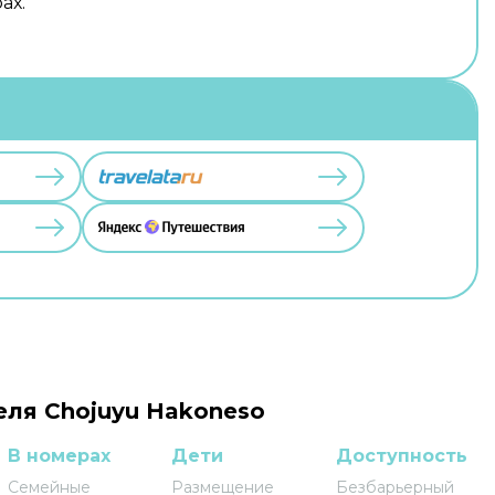
ах.
еля Chojuyu Hakoneso
В номерах
Дети
Доступность
Семейные
Размещение
Безбарьерный