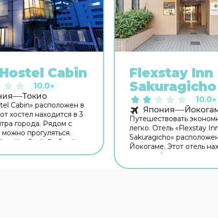
Hostel Cabin
Flexstay Inn
Sakuragicho
10.0
★
ния
Токио
10.0
★
tel Cabin» расположен в
Япония
Йокога
от хостел находится в 3
Путешествовать эконом
нтра города. Рядом с
легко. Отель «Flexstay In
 можно прогуляться.
Sakuragicho» расположен
ку: Каябатё, Рыбный
Йокогаме. Этот отель на
укидзи и Императорский
неподалёку от центра го
Бесплатный Wi-Fi на
Рядом с отелем — Порт
ии поможет всегда
Йокогамы, Токийская ба
ся на связи. Удобно для
Часовня Мейдзи Джингу
 ограниченными
Бесплатный Wi-Fi на те
стями: на верхние этажи
поможет всегда оставать
однимает лифт. А ещё в
связи. Среди услуг для к
ении гостей прачечная