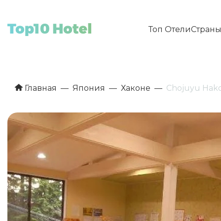
Топ Отели
Стран
Главная
Япония
Хаконе
Chojuyu Hak