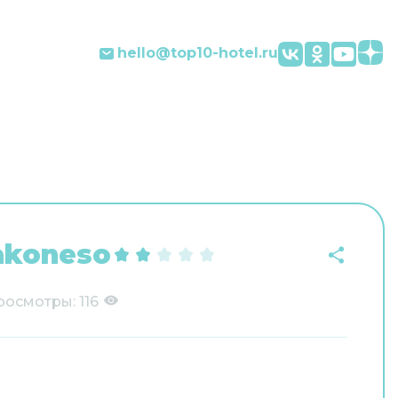
hello@top10-hotel.ru
akoneso
росмотры:
116