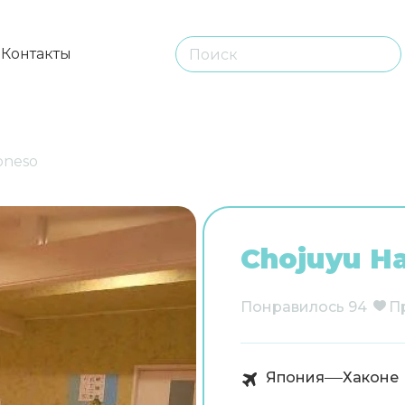
ы
Контакты
oneso
Chojuyu H
Понравилось
94
П
Япония
Хаконе