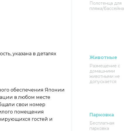
Полотенца для
пляжа/бассейна
ть, указана в деталях
Животные
Размещение с
домашними
животными не
допускается
ного обеспечения Японии
рации в любом месте
ообщали свои номер
жилого помещения
Парковка
трирующихся гостей и
Бесплатная
парковка