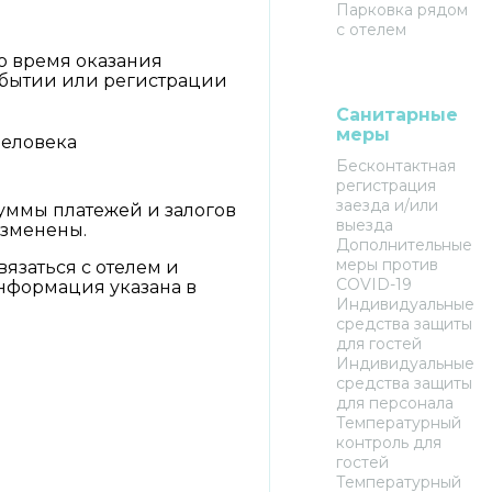
Парковка рядом
с отелем
о время оказания
ибытии или регистрации
Санитарные
меры
 человека
Бесконтактная
регистрация
заезда и/или
уммы платежей и залогов
выезда
изменены.
Дополнительные
меры против
вязаться с отелем и
COVID-19
информация указана в
Индивидуальные
средства защиты
для гостей
Индивидуальные
средства защиты
для персонала
Температурный
контроль для
гостей
Температурный