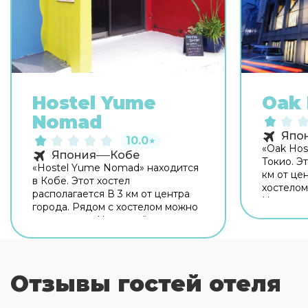
Hostel Yume
Oak 
Nomad
Япо
10.0
★
«Oak Hos
Япония
Кобе
Токио. Эт
«Hostel Yume Nomad» находится
км от це
в Кобе. Этот хостел
хостелом
располагается В 3 км от центра
Неподалё
города. Рядом с хостелом можно
рынок Ц
прогуляться. Неподалёку:
дворец. 
Аквариум Кайюкан, Студия
территор
Юниверсал и Научный музей.
оставать
Скоротать вечер или приятно
гостей с
провести время перед сном в
Отзывы гостей отеля
возможно
уютной атмосфере можно в баре.
гостей п
На территории работает
распоряж