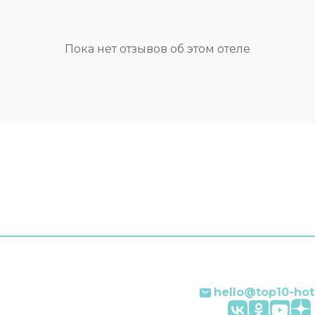
здоровья — врач. Досту
Сотрудники хостела
среда: работает лифт. Го
ат беседу на
доступны и другие услуг
ом, французском и
Например, прачечная и
Пока нет отзывов об этом отеле
.
гладильные услуги. В но
гостей ждут душ, телеви
тапочки. Оснащение зав
выбранной категории но
hello@top10-hot