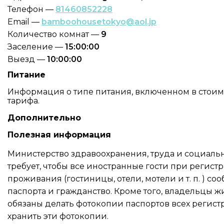
Телефон —
81460852228
Email —
bamboohousetokyo@aol.jp
Количество комнат —
9
Заселение —
15:00:00
Выезд —
10:00:00
Питание
Информация о типе питания, включенном в стоимос
тарифа.
Дополнительно
Полезная информация
Министерство здравоохранения, труда и социаль
требует, чтобы все иностранные гости при регист
проживания (гостиницы, отели, мотели и т. п. ) с
паспорта и гражданство. Кроме того, владельцы 
обязаны делать фотокопии паспортов всех регис
хранить эти фотокопии.