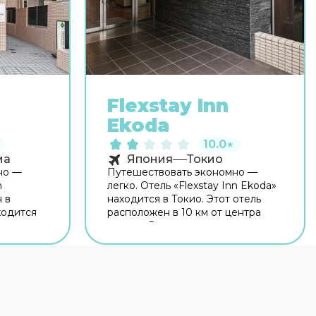
Flexstay Inn
Ekoda
10.0
★
ма
Япония
Токио
но —
Путешествовать экономно —
n
легко. Отель «Flexstay Inn Ekoda»
 в
находится в Токио. Этот отель
ходится
расположен в 10 км от центра
рода.
города. Рядом с отелем —
Котакэ-Мукаихара,
шня и
Государственный сад Синдзюку
.
Гиоэн и Часовня Мейдзи Джингу.
рритории
На территории работает
ся на
бесплатный Wi-Fi. Уточняйте
расоты и
информацию сразу при заезде.