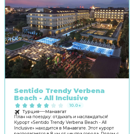
Sentido Trendy Verbena
Beach - All Inclusive
10.0
★
Турция
Манавгат
План на поездку: отдыхать и наслаждаться!
Курорт «Sentido Trendy Verbena Beach - All
Inclusive» находится в Манавгате. Этот курорт
располагается в 8 км от центра города. Рядом с