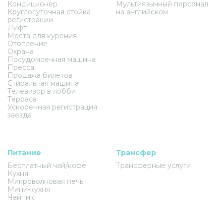
Кондиционер
Мультиязычный персонал
Круглосуточная стойка
на английском
регистрации
Лифт
Места для курения
Отопление
Охрана
Посудомоечная машина
Пресса
Продажа билетов
Стиральная машина
Телевизор в лобби
Терраса
Ускоренная регистрация
заезда
Питание
Трансфер
Бесплатный чай/кофе
Трансферные услуги
Кухня
Микроволновая печь
Мини-кухня
Чайник