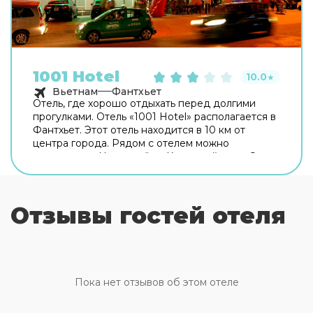
1001 Hotel
10.0
★
Вьетнам
Фантхьет
Отель, где хорошо отдыхать перед долгими
прогулками. Отель «1001 Hotel» располагается в
Фантхьет. Этот отель находится в 10 км от
центра города. Рядом с отелем можно
прогуляться. Неподалёку: Каменный пляж Онг
Диа и Пляж Муй Не. Для гостей работает бар.
Для гостей работает ресторан. На территории
работает бесплатный Wi-Fi. Уточняйте
Отзывы гостей отеля
информацию сразу при заезде. Специально для
автопутешественников организована парковка.
Гостям также доступны следующие услуги:
массажный кабинет, сауна и спа-центр. Здесь
будем баловать себя водными процедурами:
есть бассейн, крытый бассейн и открытый
Пока нет отзывов об этом отеле
бассейн. Для простоты передвижения
возможна организация трансфера. Гостям