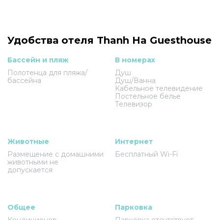
Удобства отеля Thanh Ha Guesthouse
Бассейн и пляж
В номерах
Полотенца для пляжа/
Душ
бассейна
Душ/Ванна
Кабельное телевидение
Постельное белье
Телевизор
Животные
Интернет
Размещение с домашними
Бесплатный Wi-Fi
животными не
допускается
Общее
Парковка
Кондиционер
Парковка отсутствует