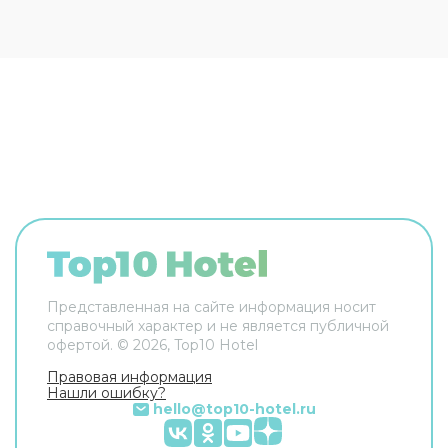
доступны и другие услуги. Например,
прачечная, химчистка, гладильные услуги и
прокат автомобилей. Сотрудники отеля
поддержат беседу на английском и русском. В
номере вас будут ждать душ, телевизор, мини-
бар и тапочки. Перечисленные услуги есть не
во всех номерах.
Представленная на сайте информация носит
справочный характер и не является публичной
офертой. ©
2026
, Top10 Hotel
Правовая информация
Нашли ошибку?
hello@top10-hotel.ru