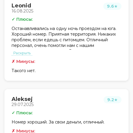
Leonid
9.6
★
16.08.2025
✓ Плюсы:
Останавливались на одну ночь проездом на юга.
Хороший номер. Приятная территория. Никаких
проблем, если едешь с питомцем. Отличный
персонал, очень помогли нам с нашим
нестандартным запросом. В целом очень хорошее
Раскрыть
впечатление, нам понравилось. Смело могу
✗ Минусы:
рекомендовать.
Такого нет.
Aleksej
9.2
★
29.07.2025
✓ Плюсы:
Номер хороший. За свои деньги, отличный.
✗ Минусы: