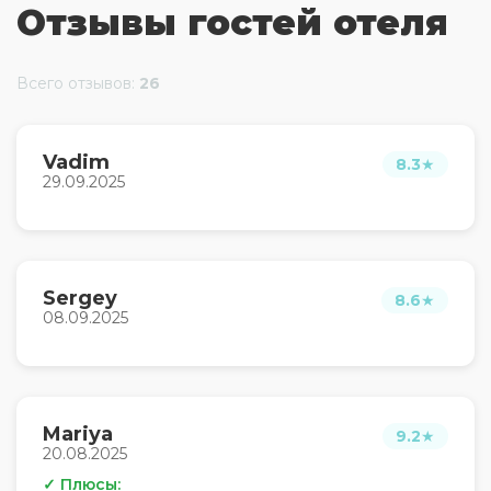
Отзывы гостей отеля
Например, гладильные услуги. Сотрудники
гостевого дома поддержат беседу на
английском и русском. В номере вы найдёте
телевизор. Оснащение зависит от выбранной
Всего отзывов:
26
категории номера.
Vadim
8.3
★
29.09.2025
Sergey
8.6
★
08.09.2025
Mariya
9.2
★
20.08.2025
✓ Плюсы: