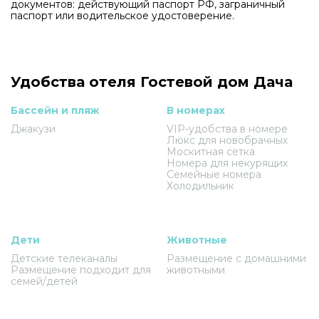
документов: действующий паспорт РФ, заграничный
паспорт или водительское удостоверение.
Удобства отеля Гостевой дом Дача
Бассейн и пляж
В номерах
Джакузи
VIP-удобства в номере
Люкс для новобрачных
Москитная сетка
Номера для некурящих
Семейные номера
Холодильник
Дети
Животные
Детские телеканалы
Размещение с домашними
Размещение подходит для
животными
семей/детей