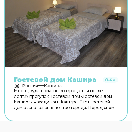
Гостевой дом Кашира
8.4
★
Россия
Кашира
Место, куда приятно возвращаться после
долгих прогулок. Гостевой дом «Гостевой дом
Кашира» находится в Кашире. Этот гостевой
дом расположен в центре города. Перед сном
есть возможность прогуляться вдоль главных
достопримечательностей. Бесплатный Wi-Fi на
территории поможет всегда оставаться на
связи. Гостям доступны и другие услуги.