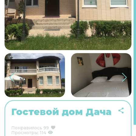
Гостевой дом Дача
Понравилось
99
Просмотры:
114