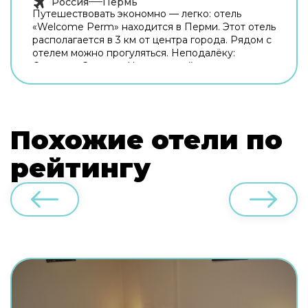
Россия
Пермь
Путешествовать экономно — легко: отель
«Welcome Perm» находится в Перми. Этот отель
располагается в 3 км от центра города. Рядом с
отелем можно прогуляться. Неподалёку:
Стадион «Звезда», Центральный парк
развлечений им. Горького и Сквер им.
Миндовского. Общая кухня оборудована для
самостоятельного приготовления пищи.
Бесплатный Wi-Fi на территории поможет
Похожие отели по
всегда оставаться на связи. А ещё в
распоряжении гостей индивидуальная
регистрация заезда и отъезда. Чтобы вы могли
рейтингу
отдохнуть после долгого дня, в номере есть
телевизор. Перечисленные услуги есть не во
всех номерах.