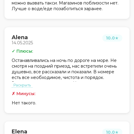
можно вызвать такси. Магазинов поблизости нет.
Лучше о воде/еде позаботиться заранее.
Alena
10.0
★
14.05.2025
✓ Плюсы:
Останавливались на ночь по дороге на море. Не
смотря на поздний приезд, нас встретили очень
душевно, все рассказали и показали. В номере
есть все необходимое, чистота и порядок.
Звукоизоляция прекрасная. На этаже кулер и
Раскрыть
микроволновка, что не могло не порадовать после
✗ Минусы:
долгой дороги. Нам все понравилось. Чудесный
гостевой дом. Спасибо большое!
Нет такого.
Elena
10.0
★