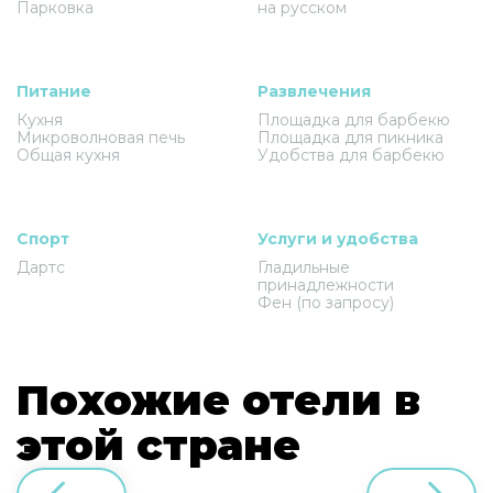
Парковка
на русском
Питание
Развлечения
Кухня
Площадка для барбекю
Микроволновая печь
Площадка для пикника
Общая кухня
Удобства для барбекю
Спорт
Услуги и удобства
Дартс
Гладильные
принадлежности
Фен (по запросу)
Похожие отели в
этой стране