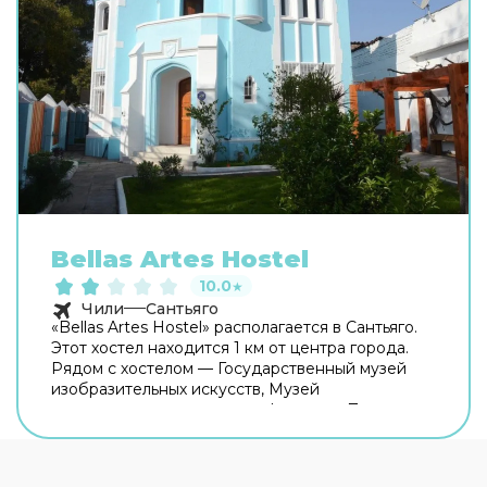
Bellas Artes Hostel
10.0
★
Чили
Сантьяго
«Bellas Artes Hostel» располагается в Сантьяго.
Этот хостел находится 1 км от центра города.
Рядом с хостелом — Государственный музей
изобразительных искусств, Музей
современного искусства и Форестал Парк.
Среди развлечений на территории — площадка
для пикника. Чтобы забронировать экскурсию,
обратитесь в экскурсионное бюро хостела. В