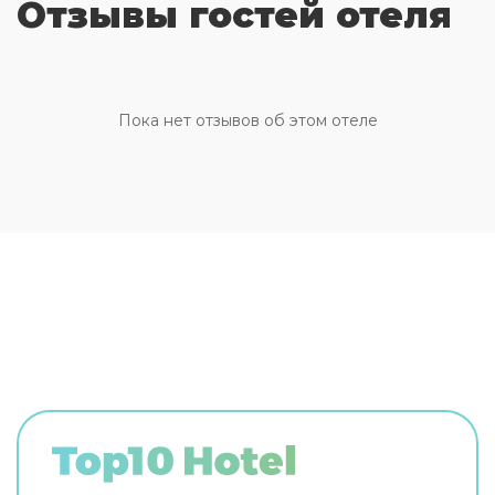
Отзывы гостей отеля
номере гостей ждут душ. Перечисленные
услуги есть не во всех номерах.
Пока нет отзывов об этом отеле