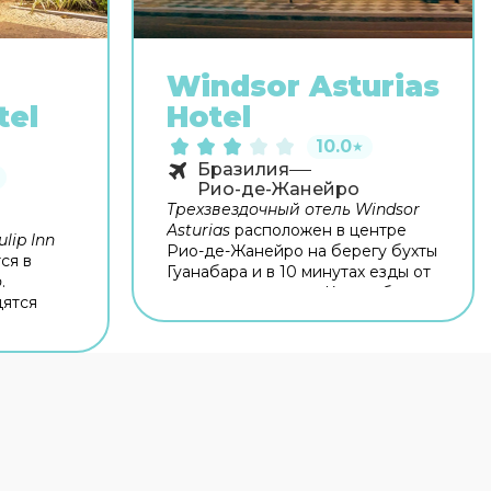
Windsor Asturias
tel
Hotel
10.0
★
Бразилия
Рио-де-Жанейро
Трехзвездочный отель Windsor
Asturias
расположен в центре
lip Inn
Рио-де-Жанейро на берегу бухты
ся в
Гуанабара и в 10 минутах езды от
о
.
знаменитого пляжа Копакабана.
дятся
Расстояние до аэропорта Сантос-
овадо.
Дюмон составляет всего 1,5 км.
na
Помимо разнообразного
завтрака «шведский стол»
, в
ресторане отеля вы можете
рами.
попробовать блюда бразильской
 деловых
и европейской кухни. Для
ого
коктейлей с легкими закусками
торан
и
вас ждет уютный бар. К услугам
е