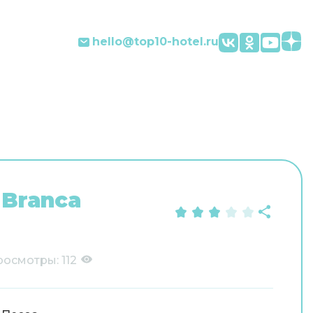
hello@top10-hotel.ru
 Branca
росмотры:
112