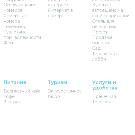
Обслуживание
интернет
Курение
номеров
Интернет в
запрещено на
Семейные
номере
всей территории
номера
Отель для
Телевизор
некурящих
Туалетные
Пресса
принадлежности
Продажа
Фен
билетов
Сад
Телевизор в
лобби
Питание
Туризм
Услуги и
удобства
Бесплатный чай/
Экскурсионное
кофе
бюро
Прачечная
Завтрак
Телефон