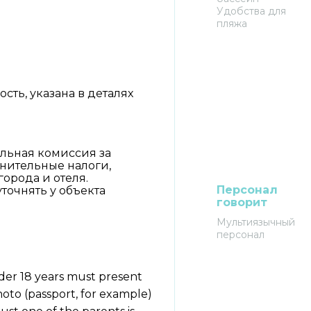
Удобства для
пляжа
ть, указана в деталях
льная комиссия за
лнительные налоги,
города и отеля.
Персонал
очнять у объекта
говорит
Мультиязычный
персонал
nder 18 years must present
photo (passport, for example)