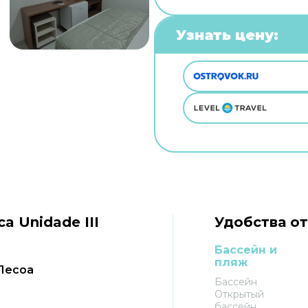
Узнать цену:
a Unidade III
Удобства от
Бассейн и
пляж
-Песоа
Бассейн
Открытый
бассейн