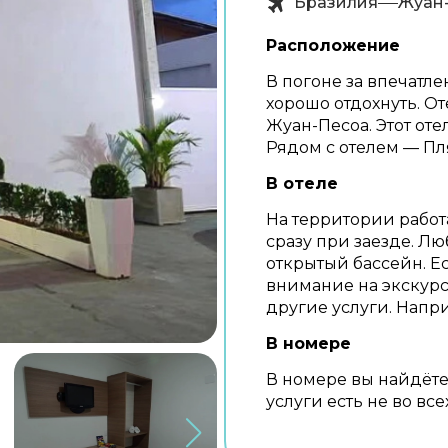
Бразилия
Жуан
Расположение
В погоне за впечатл
хорошо отдохнуть. Оте
Жуан-Песоа. Этот отел
Рядом с отелем — Пл
В отеле
На территории работ
сразу при заезде. Л
открытый бассейн. Е
внимание на экскурс
другие услуги. Напри
В номере
В номере вы найдёте
услуги есть не во все