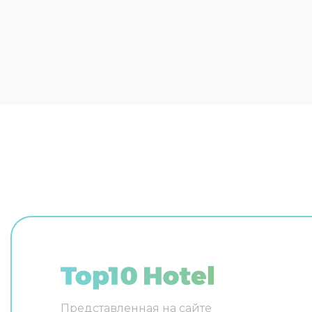
площадка для пикника и
площадка для барбекю. Для
бизнес-мероприятий
предусмотрен бизнес-центр.
Сотрудники хостела по запросу
организуют гостям трансфер.
Гостям доступны и другие услуги.
Например, прачечная, химчистка,
индивидуальная регистрация
заезда и отъезда и консьерж.
Сотрудники хостела поддержат
беседу на английском и
испанском.
Представленная на сайте