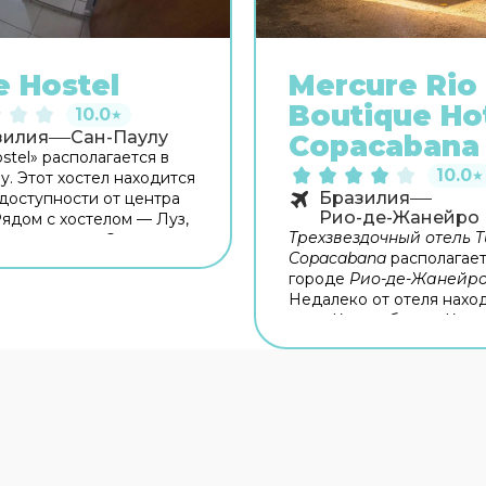
e Hostel
Mercure Rio
Boutique Ho
10.0
★
зилия
Сан-Паулу
Copacabana
stel» располагается в
10.0
★
у. Этот хостел находится
Бразилия
доступности от центра
Рио-де-Жанейро
Рядом с хостелом — Луз,
Трехзвездочный отель Tu
накотека де Эстадо и
Copacabana
располагает
 Пауло. Общая кухня
городе
Рио-де-Жанейр
вана для
Недалеко от отеля нахо
тельного приготовления
пляж Копакабана и Корк
сплатный Wi-Fi на
Отель Tulip Inn Copacaba
ии поможет всегда
порадует своих гостей
я на связи.
прекрасным сервисом и
комфортабельными номе
Отель подойдет как для
гостей, так и для семейн
отдыха. В отеле есть
рес
бар. Каждое утро в отел