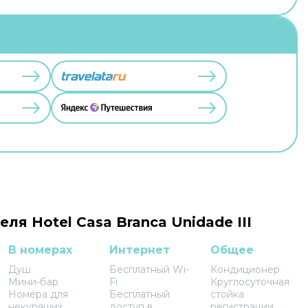
еля Hotel Casa Branca Unidade III
В номерах
Интернет
Общее
Душ
Бесплатный Wi-
Кондиционер
Мини-бар
Fi
Круглосуточная
Номера для
Бесплатный
стойка
некурящих
доступ в
регистрации