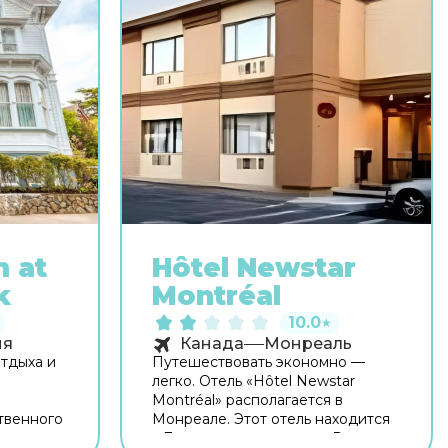
n at
Hôtel Newstar
k
Montréal
10.0
★
ия
Канада
Монреаль
отдыха и
Путешествовать экономно —
легко. Отель «Hôtel Newstar
Montréal» располагается в
твенного
Монреале. Этот отель находится
ание
в 7 км от центра города. Рядом с