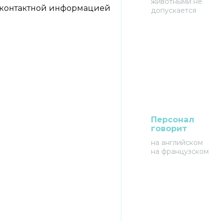
животными не
 контактной информацией
допускается
Персонал
говорит
на английском
на французском