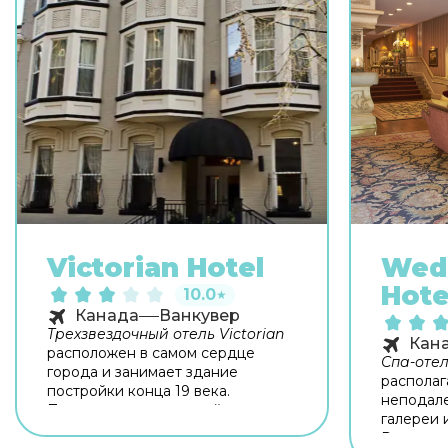
Victorian Hotel
Wed
Hote
10.0
★
Канада
Ванкувер
Трехзвездочный отель Victorian
Кан
расположен в самом сердце
Спа-оте
города и занимает здание
располаг
постройки конца 19 века.
неподале
Поездка в аэропорт займет у вас
галереи 
около 25 минут. Набережная
Расстоян