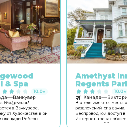
gewood
Amethyst In
l & Spa
Regents Par
10.0
10.0
★
★
ада
Ванкувер
Канада
Виктор
ль Wedgewood
В отеле имеются места 
ается в Ванкувере,
развлечений: спа-ванна.
ку от Художественной
Беспроводной доступ в
и площади Робсон.
Интернет в зонах общес
ие до аэропорта
пользования. Обслужив