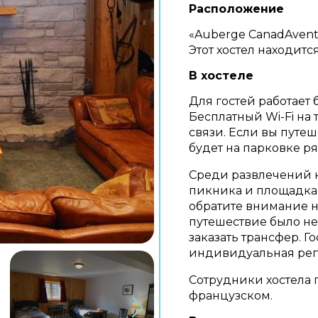
Расположение
«Auberge CanadAven
Этот хостел находится
В хостеле
Для гостей работает б
Бесплатный Wi-Fi на 
связи. Если вы путе
будет на парковке р
Среди развлечений 
пикника и площадка 
обратите внимание н
путешествие было не
заказать трансфер. Г
индивидуальная реги
Сотрудники хостела 
французском.