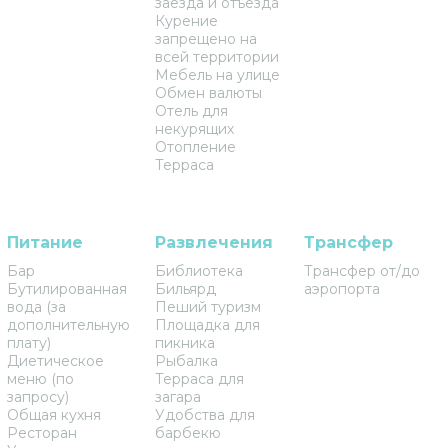
заезда и отъезда
Курение
запрещено на
всей территории
Мебель на улице
Обмен валюты
Отель для
некурящих
Отопление
Терраса
Питание
Развлечения
Трансфер
Бар
Библиотека
Трансфер от/до
Бутилированная
Бильярд
аэропорта
вода (за
Пеший туризм
дополнительную
Площадка для
плату)
пикника
Диетическое
Рыбалка
меню (по
Терраса для
запросу)
загара
Общая кухня
Удобства для
Ресторан
барбекю