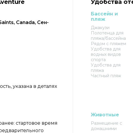
venture
Удобства от
Бассейн и
пляж
Saints, Canada, Сен-
Джакузи
Полотенца для
пляжа/бассейна
Рядом с пляжем
Удобства для
водных видов
спорта
Удобства для
пляжа
Частный пляж
ть, указана в деталях
Животные
анее: стартовое время
Размещение с
домашними
 предварительного