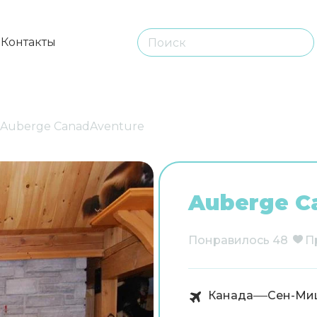
ы
Контакты
Auberge CanadAventure
Auberge C
Понравилось
48
П
Канада
Сен-Ми