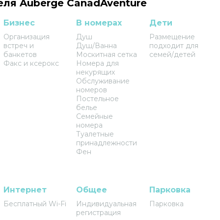
еля Auberge CanadAventure
Бизнес
В номерах
Дети
Организация
Душ
Размещение
встреч и
Душ/Ванна
подходит для
банкетов
Москитная сетка
семей/детей
Факс и ксерокс
Номера для
некурящих
Обслуживание
номеров
Постельное
белье
Семейные
номера
Туалетные
принадлежности
Фен
Интернет
Общее
Парковка
Бесплатный Wi-Fi
Индивидуальная
Парковка
регистрация