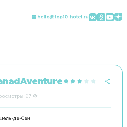
hello@top10-hotel.ru
anadAventure
росмотры:
97
шель-де-Сен