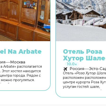
el Na Arbate
Отель Роза
Хутор Шале
сия
Москва
10.0
★
Na Arbate» располагается
Россия
Эсто-Са
. Этот хостел находится
Отель «Роза Хутор Шал
 центра города. Рядом с
расположен расположен
 можно прогуляться.
центре курорта Роза Хут
ку: Смоленская
услугам гостей: шале,
ая), Дом Мельникова и
выполненные в альпийск
 мост.
4 номера категории Стан
ресторан авторский кух
«Вельвет», площадка на