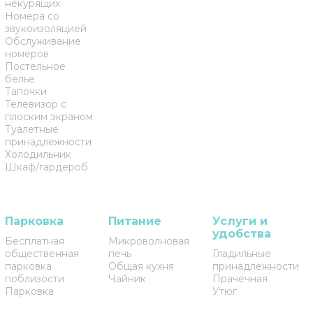
некурящих
Номера со
звукоизоляцией
Обслуживание
номеров
Постельное
белье
Тапочки
Телевизор с
плоским экраном
Туалетные
принадлежности
Холодильник
Шкаф/гардероб
Парковка
Питание
Услуги и
удобства
Бесплатная
Микроволновая
общественная
печь
Гладильные
парковка
Общая кухня
принадлежности
поблизости
Чайник
Прачечная
Парковка
Утюг