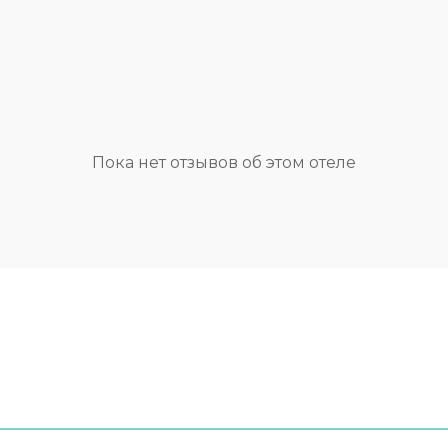
воздухе для занятий йог
каждом шале: просторн
спальни, балконы с пан
видом на горы, гостиная 
камином, оборудованная
сауна или японская бочк
Пока нет отзывов об этом отеле