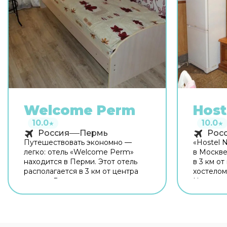
Welcome Perm
Host
10.0
10.0
★
★
Россия
Пермь
Рос
Путешествовать экономно —
«Hostel 
легко: отель «Welcome Perm»
в Москве
находится в Перми. Этот отель
в 3 км от
располагается в 3 км от центра
хостелом
города. Рядом с отелем можно
Неподалё
прогуляться. Неподалёку:
(Филёвск
Стадион «Звезда», Центральный
Горбатый
парк развлечений им. Горького и
Сквер им. Миндовского. Общая