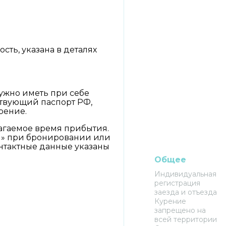
ть, указана в деталях
ужно иметь при себе
ствующий паспорт РФ,
рение.
лагаемое время прибытия.
я» при бронировании или
нтактные данные указаны
Общее
Индивидуальная
регистрация
заезда и отъезда
Курение
запрещено на
всей территории