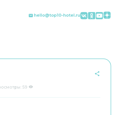
hello@top10-hotel.ru
росмотры:
59