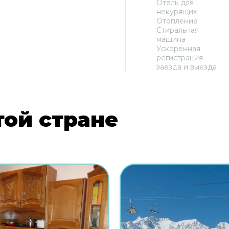
Отель для
некурящих
Отопление
Стиральная
машина
Ускоренная
регистрация
заезда и выезда
той стране