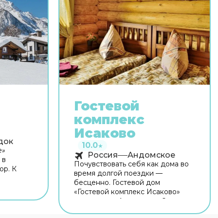
Гостевой
комплекс
Исаково
док
10.0
★
е»
Россия
Андомское
 в
Почувствовать себя как дома во
ор. К
время долгой поездки —
бесценно. Гостевой дом
ом стиле,
«Гостевой комплекс Исаково»
дарт,
находится в Андомском. Этот
ни
гостевой дом расположен в 11 км
 открытом