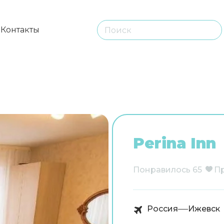
ы
Контакты
Perina Inn
Понравилось
65
П
Россия
Ижевск