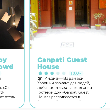
by
Ganpati Guest
rowd
House
10.0
★
и
Индия
Варанаси
Хороший вариант для людей,
ь «Old
любящих отдыхать в компании.
wd»
Гостевой дом «Ganpati Guest
от отель
House» располагается в
 от
Варанаси. Этот гостевой дом
отелем
находится в 3 км от центра