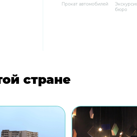
Прокат автомобилей
Экскурси
бюро
той стране