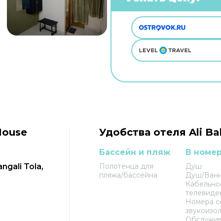
House
Удобства отеля Ali B
Бассейн и пляж
В номе
ngali Tola,
Полотенца для
Душ
пляжа/бассейна
Душ/Ван
Кабельно
телевиде
Номера с
звукоизо
Обслужи