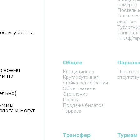
номеров
Постельн
Телевизо
экраном
Туалетны
сть, указана
принадле
Шкаф/га
Общее
Парков
о время
Кондиционер
Парковка
ии по
Круглосуточная
отсутству
стойка регистрации
Обмен валюты
тельно)
Отопление
Пресса
Суммы
Продажа билетов
алога и могут
Терраса
Трансфер
Туризм