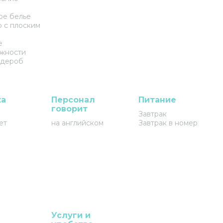
ое белье
р с плоским
е
жности
рдероб
ка
Персонал
Питание
говорит
Завтрак
ет
на английском
Завтрак в номер
Услуги и