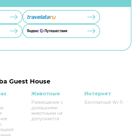
aba Guest House
рах
Животные
Интернет
Размещение с
Бесплатный Wi-Fi
на
домашними
е
животными не
ние
допускается
о
ляцией
вание