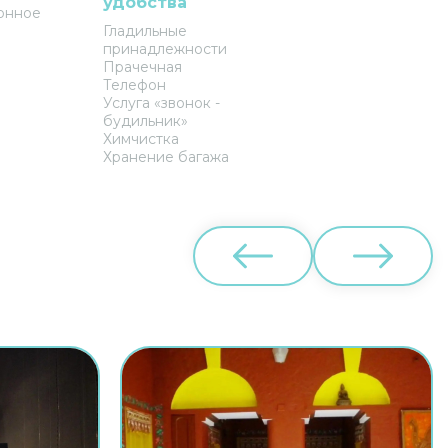
удобства
онное
Гладильные
принадлежности
Прачечная
Телефон
Услуга «звонок -
будильник»
Химчистка
Хранение багажа