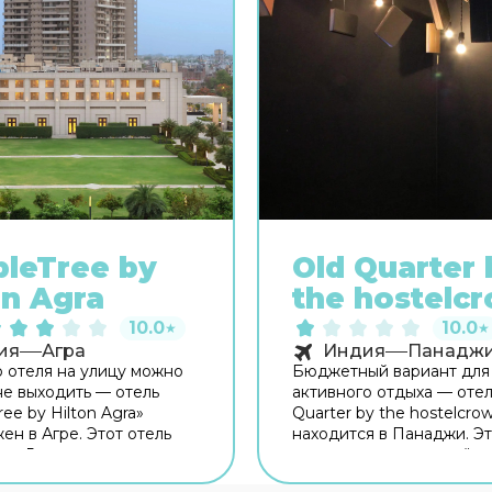
leTree by
Old Quarter 
on Agra
the hostelc
10.0
10.0
★
★
ия
Агра
Индия
Панадж
о отеля на улицу можно
Бюджетный вариант для
е выходить — отель
активного отдыха — отел
ee by Hilton Agra»
Quarter by the hostelcro
ен в Агре. Этот отель
находится в Панаджи. Эт
 в 5 км от центра
расположен неподалёку
Скоротать вечер или
центра города. Рядом с 