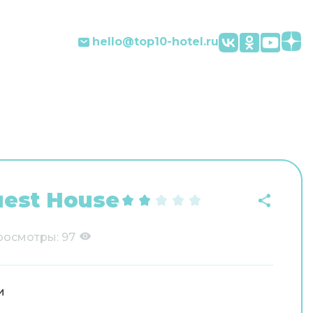
hello@top10-hotel.ru
uest House
росмотры:
97
и