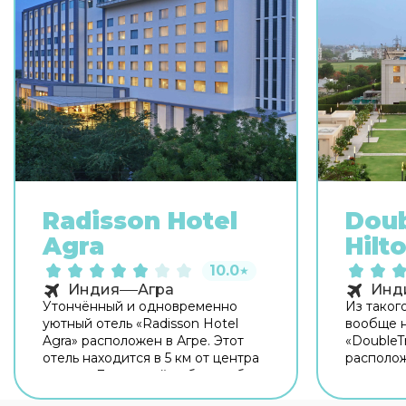
Radisson Hotel
Doub
Agra
Hilt
10.0
★
Индия
Агра
Инд
Утончённый и одновременно
Из таког
уютный отель «Radisson Hotel
вообще н
Agra» расположен в Агре. Этот
«DoubleTr
отель находится в 5 км от центра
располож
города. Для гостей работает бар.
находится
Для гостей работает ресторан.
города. 