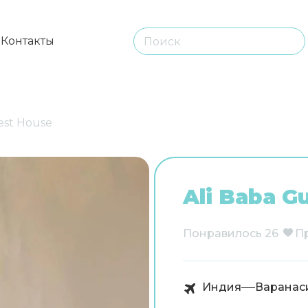
ы
Контакты
est House
Ali Baba G
Понравилось
26
П
Индия
Варанас