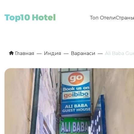
Топ Отели
Стран
Главная
Индия
Варанаси
Ali Baba Gu