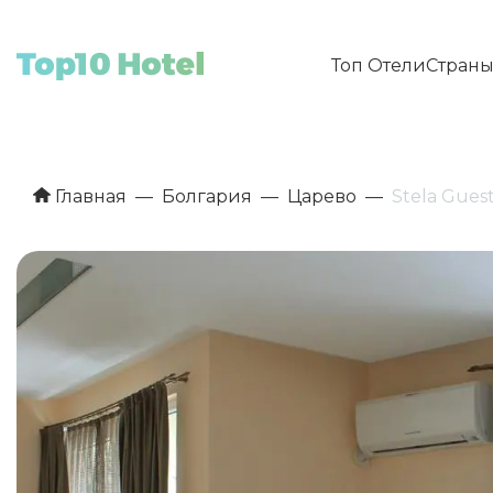
Топ Отели
Стран
Главная
Болгария
Царево
Stela Gues