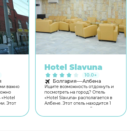
Hotel Slavuna
10.0
★
я
Болгария
Албена
ями важно
Ищите возможность отдохнуть и
можно
посмотреть на город? Отель
 «Hotel
«Hotel Slavuna» располагается в
ии. Этот
Албене. Этот отель находится 1
 от
км от центра города. Рядом с
 отелем —
отелем — Пляж Золотые пески,
рисова
Памятник болгаро-советской
дружбы и Стадион Тича. Для