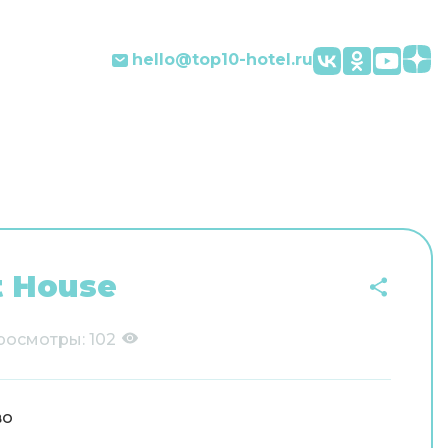
hello@top10-hotel.ru
t House
росмотры:
102
во