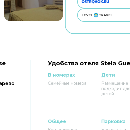
se
Удобства отеля Stela Gue
В номерах
Дети
Царево
Семейные номера
Размещение
подходит для
детей
Общее
Парковка
Кондиционер
Бесплатная