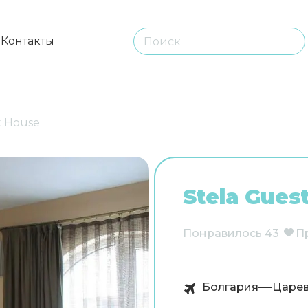
ы
Контакты
t House
Stela Gues
Понравилось
43
П
Болгария
Царе