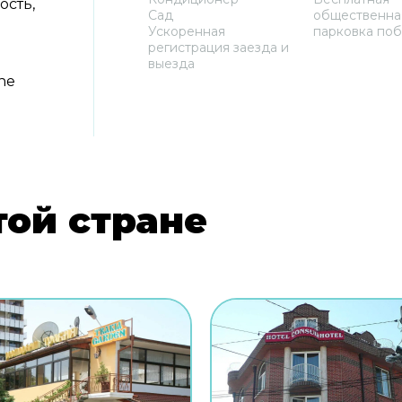
ость,
Сад
общественна
Ускоренная
парковка поб
регистрация заезда и
выезда
The
той стране