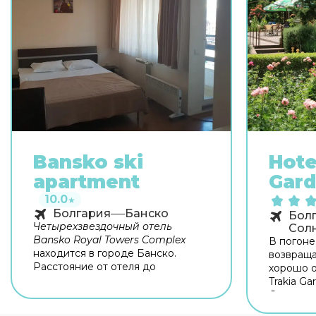
Bansko ski
Hote
apartment
Gar
10.0
★
Болгария
Банско
Бол
Четырехзвездочный отель
Сол
Bansko Royal Towers Complex
В погоне
находится в городе Банско.
возвраща
Расстояние от отеля до
хорошо о
гондольного подъемника
Trakia G
составляет всего 100 метров, а до
Солнечно
центра города вы сможете
находитс