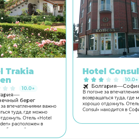
l Trakia
Hotel Consul
den
10.0
★
Болгария
Софи
10.0
★
В погоне за впечатлени
гария
возвращаться туда, где 
нечный берег
хорошо отдохнуть. Отель
 за впечатлениями важно
Consul» находится в Соф
ться туда, где можно
отель расположен в 5 км
тдохнуть. Отель «Hotel
центра города. Рядом с
arden» расположен в
Хаджи Димитр, Парк Бо
м береге. Этот отель
Градина и Национальная
я в самом центре