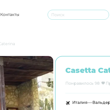
ы
Контакты
Caterina
Casetta Ca
Понравилось
98
П
Италия
Вальде