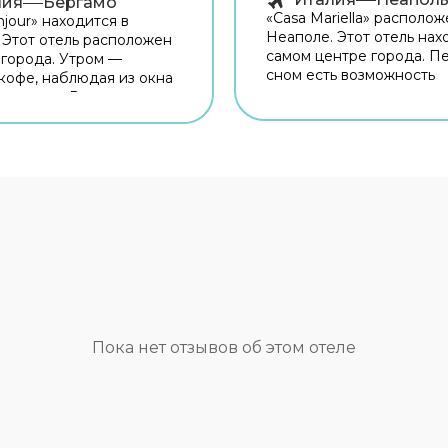
лия
Бергамо
«Casa Mariella» располож
jour» находится в
Неаполе. Этот отель нах
 Этот отель расположен
самом центре города. П
 города. Утром —
сном есть возможность
кофе, наблюдая из окна
прогуляться вдоль главн
ю города. Рядом с
достопримечательносте
ожно прогуляться.
с отелем — Галерея Умб
ку: Пьяцца Маттеотти,
Оперный театр Сан-Карл
ницетти и Капротти
Кастель-Нуово. Бесплатн
тите оставаться на связи?
на территории поможет 
есть бесплатный Wi-Fi.
оставаться на связи. Для
но для
путешественников на м
ешественников
организована парковка. 
вана бесплатная
планируете экскурсии, 
. Для простоты
внимание на экскурсио
жения возможна
бюро отеля. Здесь рады
ция трансфера.
животным. Допускается
я среда: работает лифт.
размещение с питомцами
 гостей ждут душ и
Пока нет отзывов об этом отеле
Сотрудники отеля по за
р. Оснащение зависит от
организуют гостям транс
й категории номера.
Удобно для гостей с
ограниченными возможн
на верхние этажи гостей