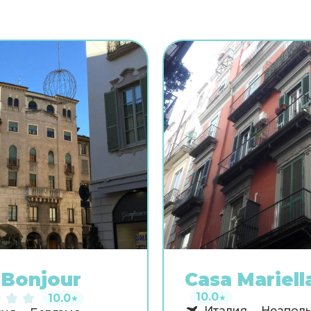
Bonjour
Casa Mariell
10.0
10.0
★
★
Италия
Неапол