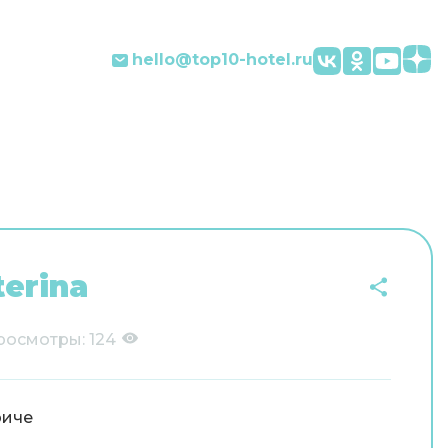
hello@top10-hotel.ru
terina
росмотры:
124
риче