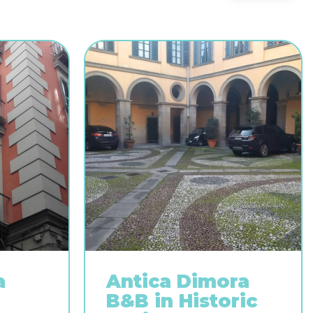
a
Antica Dimora
B&B in Historic
ь