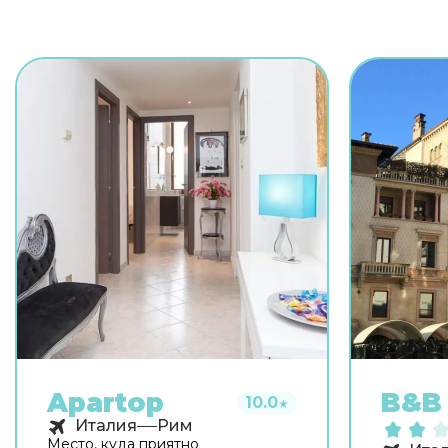
Apartop
B&B 
10.0
★
Италия
Рим
Место, куда приятно