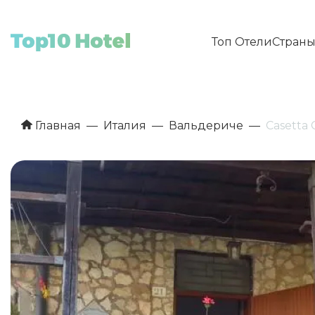
Топ Отели
Стран
Главная
Италия
Вальдериче
Casetta 