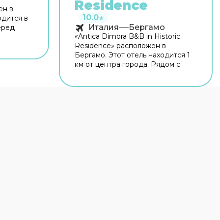
Residence
ен в
10.0
одится в
★
Италия
Бергамо
еред
«Antica Dimora B&B in Historic
Residence» расположен в
ых
Бергамо. Этот отель находится 1
й. Рядом
км от центра города. Рядом с
ерто,
отелем — Музей Адриано
о и
Бернареджи, Парк Суарди и
ый Wi-Fi
Капротти Парк. На территории
всегда
работает бесплатный Wi-Fi.
Уточняйте информацию сразу
ашине
при заезде. Если вы
Если
путешествуете на машине,
обратите
припарковаться можно будет на
нное
парковке рядом. Если планируете
экскурсии, обратите внимание на
экскурсионное бюро отеля.
.
Гостям доступны и другие услуги.
просу
Например, прокат автомобилей.
фер.
Персонал отеля говорит на
английском и итальянском. В
остями:
номере гостей ждут душ и