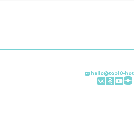
поднимает лифт. Гостям
и другие услуги. Наприм
прачечная, химчистка,
индивидуальная регистр
заезда и отъезда, глади
услуги, сейф и консьерж.
Персонал отеля говорит
английском и итальянско
hello@top10-hot