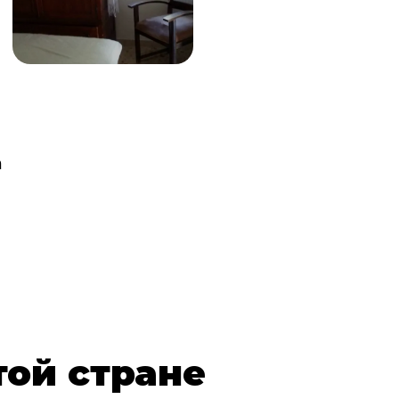
a
той стране