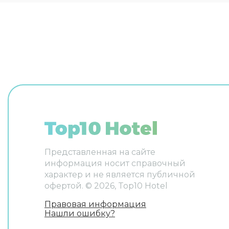
дома поддержат беседу на
английском и итальянском. В
номере вас будут ждать
телевизор. Перечисленные
услуги есть не во всех номерах.
Представленная на сайте
информация носит справочный
характер и не является публичной
офертой. ©
2026
, Top10 Hotel
Правовая информация
Нашли ошибку?