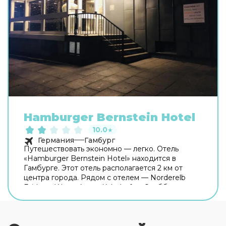
Hamburger Bernstein Hotel
10.0
★
Германия
Гамбург
Путешествовать экономно — легко. Отель
«Hamburger Bernstein Hotel» находится в
Гамбурге. Этот отель располагается 2 км от
центра города. Рядом с отелем — Norderelb
Bridges, Wasserkunst Kaltehofe и Эльббрюккен.
Бесплатный Wi-Fi на территории поможет
всегда оставаться на связи. Специально для
автопутешественников организована
бесплатная парковка. Если вы путешествуете на