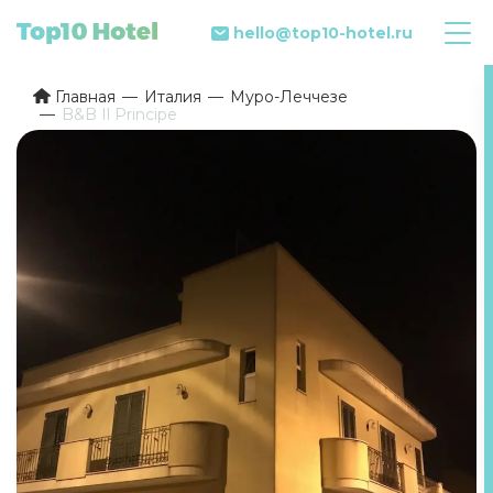
hello@top10-hotel.ru
Главная
Италия
Муро-Леччезе
B&B Il Principe