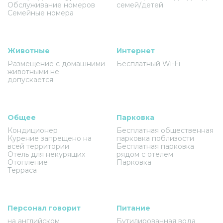
Обслуживание номеров
семей/детей
Семейные номера
Животные
Интернет
Размещение с домашними
Бесплатный Wi-Fi
животными не
допускается
Общее
Парковка
Кондиционер
Бесплатная общественная
Курение запрещено на
парковка поблизости
всей территории
Бесплатная парковка
Отель для некурящих
рядом с отелем
Отопление
Парковка
Терраса
Персонал говорит
Питание
на английском
Бутилированная вода