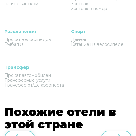
на итальянском
Завтрак
Завтрак в номер
Развлечения
Спорт
Прокат велосипедов
Дайвинг
Рыбалка
Катание на велосипеде
Трансфер
Прокат автомобилей
Трансферные услуги
Трансфер от/до аэропорта
Похожие отели в
этой стране