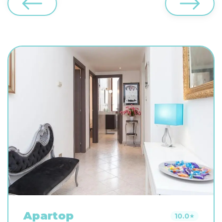
Apartop
10.0
★