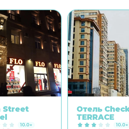
 Street
Отель Check
el
TERRACE
10.0
10.0
★
★