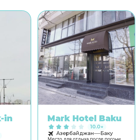
-in
Mark Hotel Baku
10.0
★
Азербайджан
Баку
Место для отдыха после погони