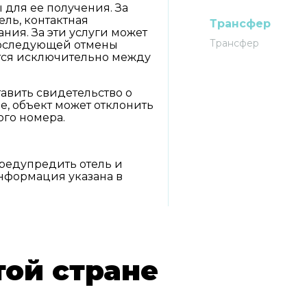
для ее получения. За
ль, контактная
Трансфер
ия. За эти услуги может
Трансфер
 последующей отмены
тся исключительно между
авить свидетельство о
е, объект может отклонить
го номера.
предупредить отель и
информация указана в
той стране