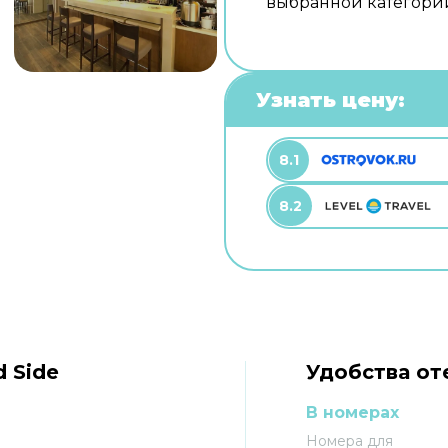
выбранной категори
Узнать цену:
8.1
8.2
 Side
Удобства от
В номерах
Номера для