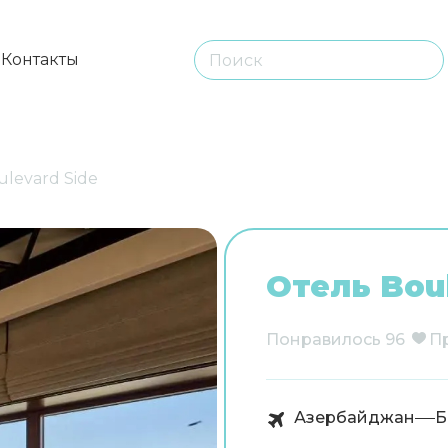
ы
Контакты
ulevard Side
Отель Boul
Понравилось
96
П
Азербайджан
Б