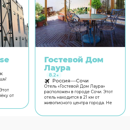
после долгого и насыщенного
дня. Имеются душ, телевизор,
 доступны
мини-бар, халат и тапочки.
ер,
Перечисленные услуги есть не во
всех номерах.
se
Гостевой Дом
Лаура
к
8.2
★
шь!
Россия
Сочи
Отель «Гостевой Дом Лаура»
Этот
расположен в городе Сочи. Этот
лёку от
отель находится в 21 км от
 отелем —
живописного центра города. Не
допускается курение на
т-Сакет.
территории отеля.
иятно
ном в
 в баре.