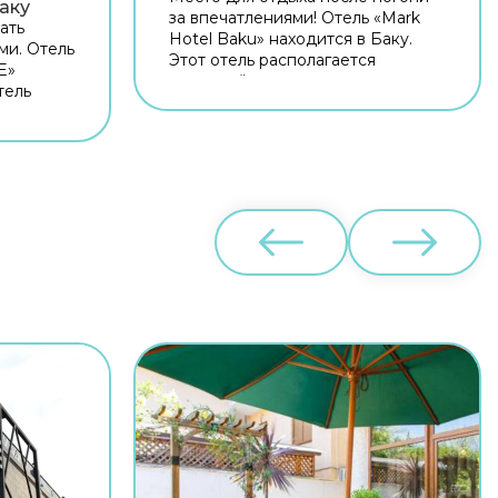
аку
за впечатлениями! Отель «Mark
ать
Hotel Baku» находится в Баку.
ми. Отель
Этот отель располагается
E»
неподалёку от центра города.
тель
Рядом с отелем —
нтра
Государственный университет
 —
Баку, Спортивно-концертный
йдара
комплекс им. Гейдара Алиева и
ресс
Площадь фонтанов. Для гостей
ика
работает бар. Для гостей
ии
работает ресторан. Для
Fi.
любителей кофе и перекусов
сразу
открыто кафе. Хотите оставаться
на связи? В отеле есть
ашине
бесплатный Wi-Fi. Гостям также
я
доступны следующие услуги:
те
врач. Сотрудники отеля по
имание на
запросу организуют гостям
ля.
трансфер. А ещё в распоряжении
о не
гостей прачечная, химчистка,
добным,
банкомат и сейф. Номер уютно
нсфер.
обставлен и оснащён
необходимым, чтобы отдохнуть
остями: