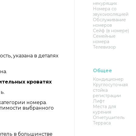
некурящих
Номера со
звукоизоляцией
Обслуживание
номеров
Сейф (в номере)
Семейные
номера
Телевизор
ть, указана в деталях
Общее
на.
Кондиционер
ительных кроватях
Круглосуточная
стойка
ь.
регистрации
Лифт
категории номера.
Места для
тимости выбранного
курения
Огнетушитель
Терраса
 отель в большинстве