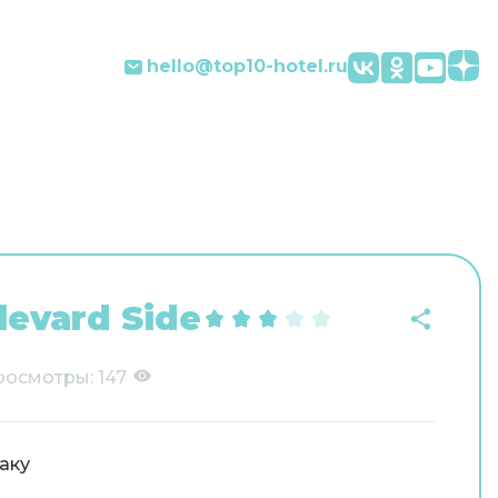
hello@top10-hotel.ru
evard Side
росмотры:
147
аку