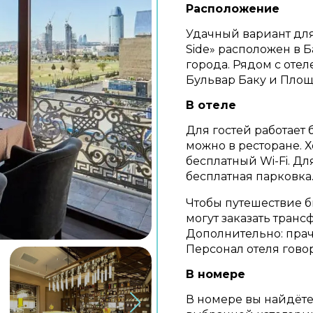
Расположение
Удачный вариант для 
Side» расположен в Ба
города. Рядом с оте
Бульвар Баку и Площ
В отеле
Для гостей работает 
можно в ресторане. Х
бесплатный Wi-Fi. Д
бесплатная парковка
Чтобы путешествие б
могут заказать транс
Дополнительно: прач
Персонал отеля гово
В номере
В номере вы найдёте