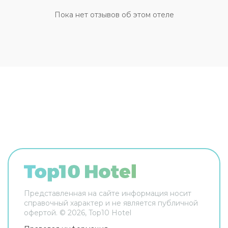
тренажёрный зал. Скучно не будет, ведь в отеле
к услугам отдыхающих площадка для барбекю.
Пока нет отзывов об этом отеле
Для тех, кто не представляет отдых без водных
удовольствий, есть бассейн, крытый бассейн и
открытый бассейн. Для участников деловых
встреч предусмотрен конференц-зал. Если
планируете экскурсии, обратите внимание на
экскурсионное бюро отеля. Чтобы путешествие
было не только приятным, но и удобным, гости
могут заказать трансфер. Удобно для гостей с
ограниченными возможностями: на верхние
этажи гостей поднимает лифт. Дополнительно:
прачечная, химчистка, гладильные услуги,
пресса, прокат автомобилей, сейф и консьерж.
Сотрудники отеля поддержат беседу на
английском. В номере гостей ждут телевизор,
мини-бар и халат. Оснащение зависит от
выбранной категории номера.
Представленная на сайте информация носит
справочный характер и не является публичной
офертой. ©
2026
, Top10 Hotel