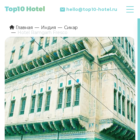
hello@top10-hotel.ru
Главная
Индия
Сикар
Hotel Ramgarh Fresco