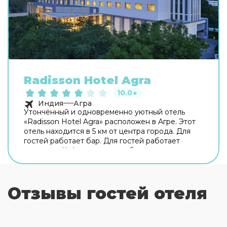
Radisson Hotel Agra
10.0
★
Индия
Агра
Утончённый и одновременно уютный отель
«Radisson Hotel Agra» расположен в Агре. Этот
отель находится в 5 км от центра города. Для
гостей работает бар. Для гостей работает
ресторан. Кафе отеля — удобное место для
перекуса. Хотите оставаться на связи? В отеле
есть бесплатный Wi-Fi. Если вы путешествуете
на машине, припарковаться можно будет на
Отзывы гостей отеля
парковке рядом. Также для гостей в отеле:
массажный кабинет, паровая баня и спа-центр.
Специально к услугам гостей, не упускающих
возможность заняться спортом, фитнес-центр и