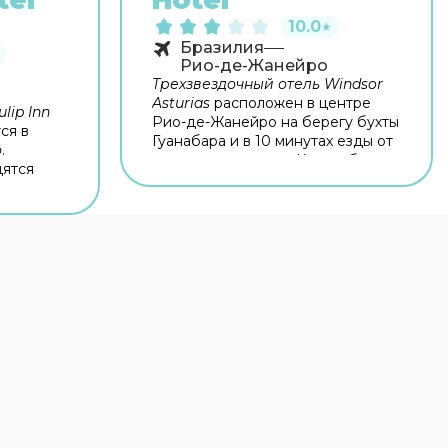
tel
Hotel
10.0
★
Бразилия
Рио-де-Жанейро
Трехзвездочный отель Windsor
Asturias
расположен в центре
lip Inn
Рио-де-Жанейро на берегу бухты
ся в
Гуанабара и в 10 минутах езды от
о
.
знаменитого пляжа Копакабана.
дятся
Расстояние до аэропорта Сантос-
овадо.
Дюмон составляет всего 1,5 км.
na
Помимо разнообразного
завтрака «шведский стол»
, в
ресторане отеля вы можете
рами.
попробовать блюда бразильской
 деловых
и европейской кухни. Для
ого
коктейлей с легкими закусками
торан
и
вас ждет уютный бар. К услугам
е
гостей современный фитнес-
ый
центр и открытый плавательный
бассейн с террасой для загара.
ивание
После насыщенного дня вы
 отеля
сможете расслабиться в джакузи
-центр
.
или сауне. Сотрудники отеля,