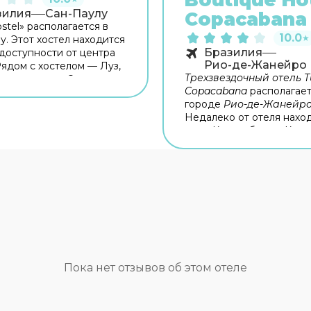
Boutique Ho
зилия
Сан-Паулу
Copacabana
stel» располагается в
10.0
★
у. Этот хостел находится
Бразилия
доступности от центра
Рио-де-Жанейро
Рядом с хостелом — Луз,
Трехзвездочный отель Tu
накотека де Эстадо и
Copacabana
располагает
 Пауло. Общая кухня
городе
Рио-де-Жанейр
вана для
Недалеко от отеля нахо
тельного приготовления
пляж Копакабана и Корк
сплатный Wi-Fi на
Отель Tulip Inn Copacaba
ии поможет всегда
порадует своих гостей
я на связи.
прекрасным сервисом и
комфортабельными номе
Отель подойдет как для
гостей, так и для семейн
отдыха. В отеле есть
рес
бар. Каждое утро в отел
предлагается
бесплатн
завтрак
. Предлагается
Пока нет отзывов об этом отеле
круглосуточное обслуж
номеров. На территории
имеется сауна и
фитнес