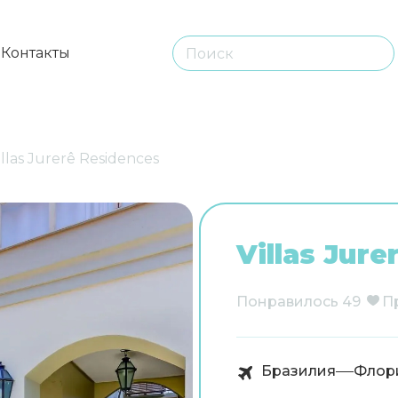
ы
Контакты
illas Jurerê Residences
Villas Jur
Понравилось
49
П
Бразилия
Флор