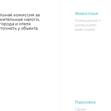
Животные
льная комиссия за
лнительные налоги,
Размещение с
города и отеля.
домашними
очнять у объекта
животными
Парковка
Гараж