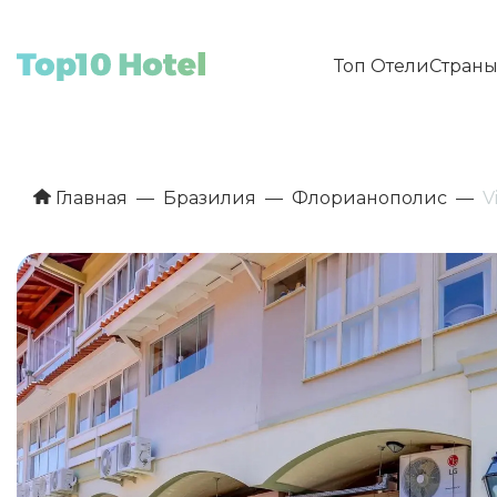
Топ Отели
Стран
Главная
Бразилия
Флорианополис
V