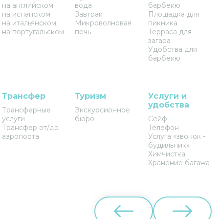
на английском
вода
барбекю
на испанском
Завтрак
Площадка для
на итальянском
Микроволновая
пикника
на португальском
печь
Терраса для
загара
Удобства для
барбекю
Трансфер
Туризм
Услуги и
удобства
Трансферные
Экскурсионное
услуги
бюро
Сейф
Трансфер от/до
Телефон
аэропорта
Услуга «звонок -
будильник»
Химчистка
Хранение багажа