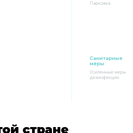
Парковка
Санитарные
меры
Усиленные меры
дезинфекции
той стране