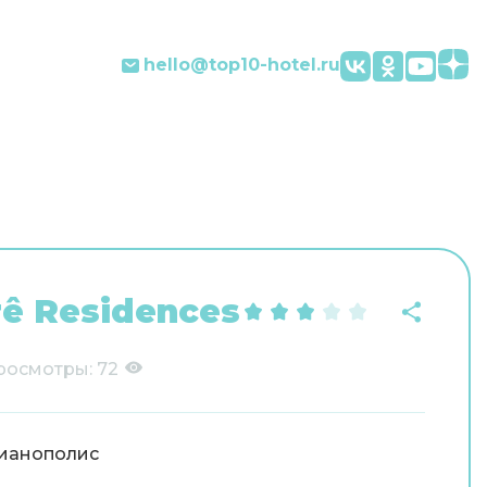
hello@top10-hotel.ru
erê Residences
росмотры:
72
ианополис