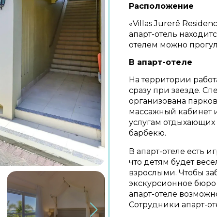
Расположение
«Villas Jurerê Resid
апарт-отель находится
отелем можно прогуля
В апарт-отеле
На территории работ
сразу при заезде. С
организована парковк
массажный кабинет и 
услугам отдыхающих
барбекю.
В апарт-отеле есть и
что детям будет весе
взрослыми. Чтобы за
экскурсионное бюро а
апарт-отеле возмож
Сотрудники апарт-от