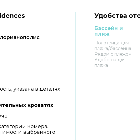
idences
Удобства отел
Бассейн и
пляж
, Флорианополис
Полотенца для
пляжа/бассейна
Рядом с пляжем
Удобства для
пляжа
ть, указана в деталях
ительных кроватях
очь.
категории номера.
тимости выбранного