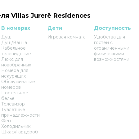
я Villas Jurerê Residences
В номерах
Дети
Доступность
Душ
Игровая комната
Удобства для
Душ/Ванна
гостей с
Кабельное
ограниченными
телевидение
физическими
Люкс для
возможностями
новобрачных
Номера для
некурящих
Обслуживание
номеров
Постельное
белье
Телевизор
Туалетные
принадлежности
Фен
Холодильник
Шкаф/гардероб