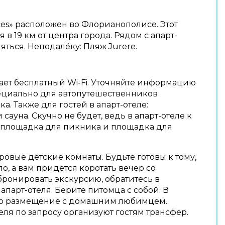
ences» расположен во Флорианополисе. Этот
 в 19 км от центра города. Рядом с апарт-
ться. Неподалёку: Пляж Jurere.
ает бесплатный Wi-Fi. Уточняйте информацию
пециально для автопутешественников
а. Также для гостей в апарт-отеле:
сауна. Скучно не будет, ведь в апарт-отеле к
 площадка для пикника и площадка для
гровые детские комнаты. Будьте готовы к тому,
ло, а вам придется коротать вечер со
бронировать экскурсию, обратитесь в
парт-отеля. Берите питомца с собой. В
но размещение с домашним любимцем.
еля по запросу организуют гостям трансфер.