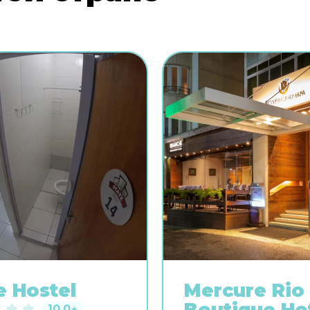
e Hostel
Mercure Rio
10.0
★