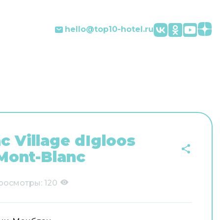
hello@top10-hotel.ru
c Village dIgloos
Mont-Blanc
росмотры:
120