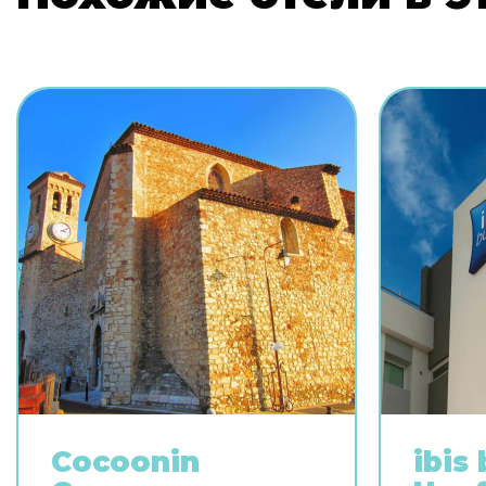
Cocoonin
ibis