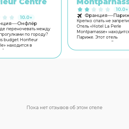
leur Centre
Montparnas
10.0
★
Франция
Пари
10.0
★
Крепко спать не запрети
нция
Онфлёр
Отель «Hotel La Perle
де переночевать между
Montparnasse» находитс
прогулками по городу?
Париже. Этот отель
is budget Honfleur
располагается в 3 км от 
lle» находится в
города. Рядом с отелем
 Этот отель расположен
Fondation Henri Cartier-B
 города. Перед сном
Гаите и Площадь Катало
можность прогуляться
территории работает бе
авных
Wi-Fi. Уточняйте инфор
мечательностей. Рядом
сразу при заезде. Чтобы
 — Туристическое
путешествие было не то
ное бюро Онфлёр,
приятным, но и удобным,
Сен-Леонар и Музей Salt
могут заказать трансфер.
тите оставаться на связи?
доступны и другие услуг
есть бесплатный Wi-Fi.
Например, пресса. Сотр
итомца с собой. В отеле
Пока нет отзывов об этом отеле
отеля поддержат беседу
о размещение с
английском и французск
м любимцем. Доступная
номере гостей ждут душ
аботает лифт. А ещё в
телевизор. Перечислен
ении гостей пресса.