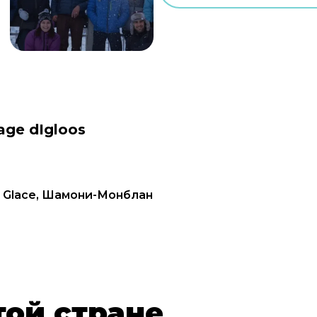
age dIgloos
de Glace, Шамони-Монблан
той стране