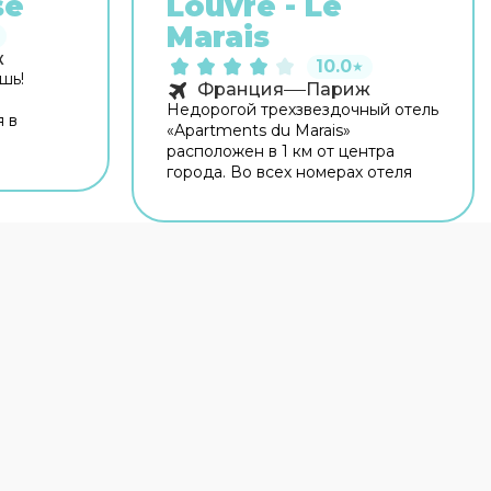
se
Louvre - Le
Marais
ж
10.0
★
шь!
Франция
Париж
Недорогой трехзвездочный отель
я в
«Apartments du Marais»
расположен в 1 км от центра
центра
города. Во всех номерах отеля
 —
запрещено курить.
resson,
нии. На
сплатный
мацию
лько
 гости
 Гостям
и.
удники
 на
ом. В
 и
ные