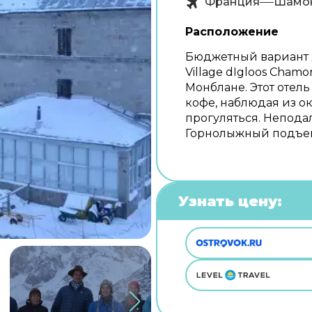
Франция
Шамо
Расположение
Бюджетный вариант д
Village dIgloos Cham
Монблане. Этот отель
кофе, наблюдая из о
прогуляться. Непода
Горнолыжный подъем
Узнать цену: