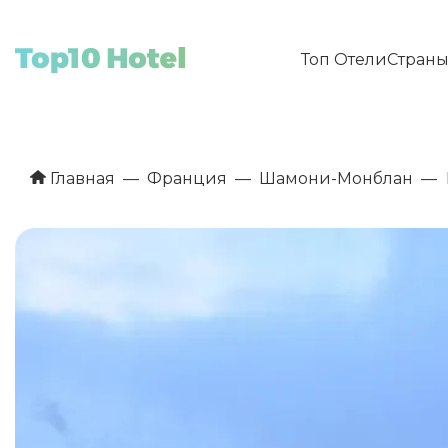
Топ Отели
Стран
Главная
Франция
Шамони-Монблан