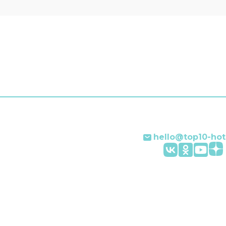
услуги есть не во всех н
ки отеля поддержат
а английском и
ком.
hello@top10-hot