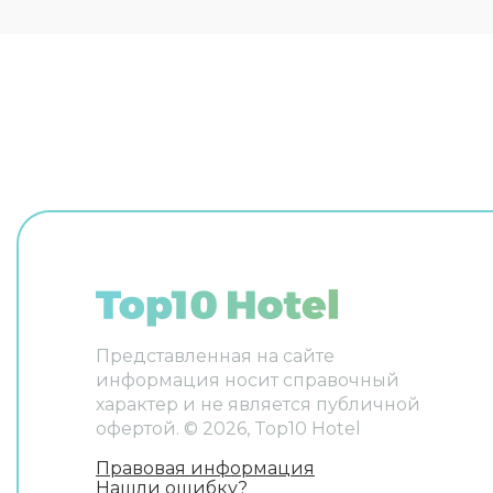
итальянском и французском.
Сотрудни
беседу н
французс
Представленная на сайте
информация носит справочный
характер и не является публичной
офертой. ©
2026
, Top10 Hotel
Правовая информация
Нашли ошибку?