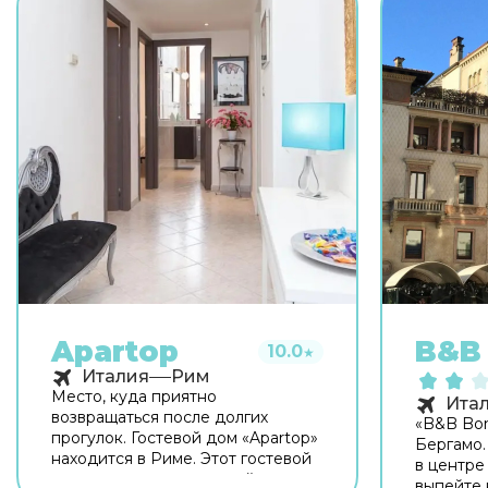
Apartop
B&B 
10.0
★
Италия
Рим
Место, куда приятно
Ита
возвращаться после долгих
«B&B Bon
прогулок. Гостевой дом «Apartop»
Бергамо.
находится в Риме. Этот гостевой
в центре
дом расположен в пешей
выпейте 