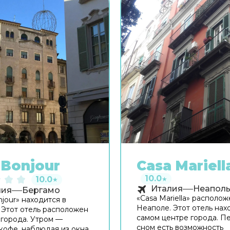
Bonjour
Casa Mariell
10.0
10.0
★
★
Италия
Неапол
лия
Бергамо
«Casa Mariella» располож
jour» находится в
Неаполе. Этот отель нах
 Этот отель расположен
самом центре города. П
 города. Утром —
сном есть возможность
кофе, наблюдая из окна