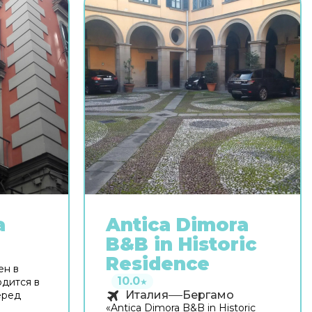
a
Antica Dimora
B&B in Historic
ь
Residence
ен в
10.0
одится в
★
Италия
Бергамо
еред
«Antica Dimora B&B in Historic