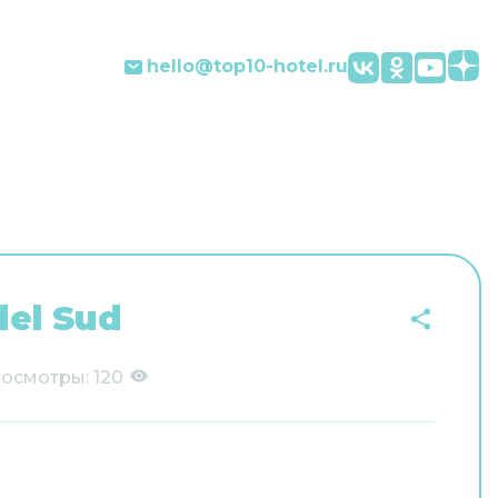
hello@top10-hotel.ru
del Sud
осмотры:
120