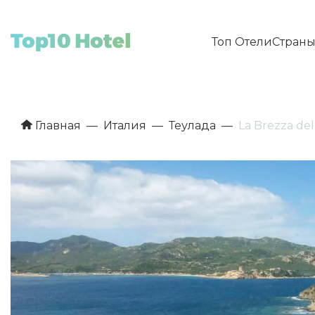
Топ Отели
Стран
Главная
Италия
Теулада
La Brezza de