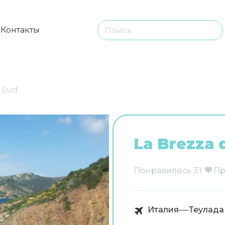
ы
Контакты
l Sud
La Brezza 
Понравилось
31
Пр
Италия
Теулада