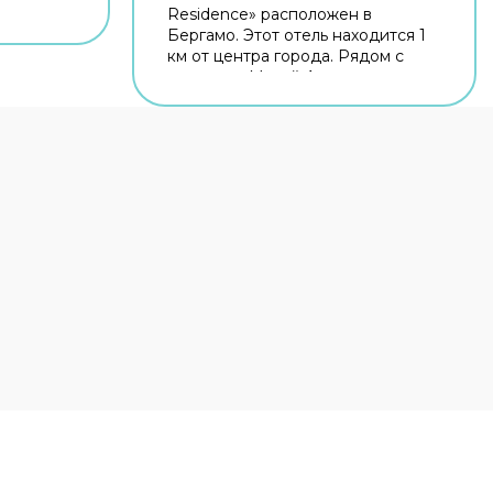
Residence» расположен в
ых
Бергамо. Этот отель находится 1
й. Рядом
км от центра города. Рядом с
ерто,
отелем — Музей Адриано
о и
Бернареджи, Парк Суарди и
ый Wi-Fi
Капротти Парк. На территории
всегда
работает бесплатный Wi-Fi.
Уточняйте информацию сразу
ашине
при заезде. Если вы
Если
путешествуете на машине,
обратите
припарковаться можно будет на
нное
парковке рядом. Если планируете
экскурсии, обратите внимание на
экскурсионное бюро отеля.
.
Гостям доступны и другие услуги.
просу
Например, прокат автомобилей.
фер.
Персонал отеля говорит на
английском и итальянском. В
остями:
номере гостей ждут душ и
телевизор. Перечисленные
 доступны
услуги есть не во всех номерах.
ер,
ация