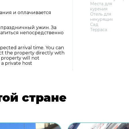
Места для
курения
вания и оплачивается
Отель для
некурящих
Сад
 праздничный ужин. За
Терраса
атиться непосредственно
pected arrival time. You can
t the property directly with
 property will not
a private host
той стране