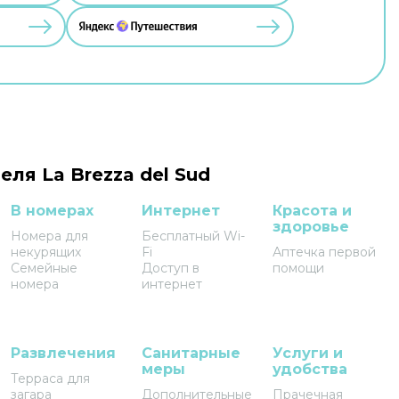
еля La Brezza del Sud
В номерах
Интернет
Красота и
здоровье
Номера для
Бесплатный Wi-
некурящих
Fi
Аптечка первой
Семейные
Доступ в
помощи
номера
интернет
Развлечения
Санитарные
Услуги и
меры
удобства
Терраса для
загара
Дополнительные
Прачечная