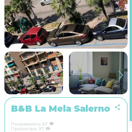
B&B La Mela Salerno
Понравилось
67
Просмотры:
97