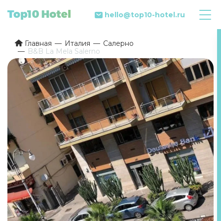
hello@top10-hotel.ru
Главная
Италия
Салерно
B&B La Mela Salerno