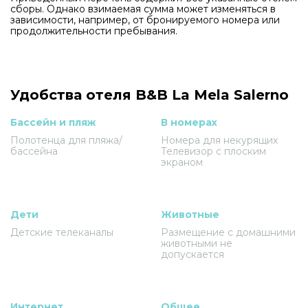
сборы. Однако взимаемая сумма может изменяться в
зависимости, например, от бронируемого номера или
продолжительности пребывания.
Удобства отеля B&B La Mela Salerno
Бассейн и пляж
В номерах
Полотенца для пляжа/
Номера для некурящих
бассейна
Телевизор с плоским
экраном
Дети
Животные
Детские телеканалы
Размещение с домашними
животными не
допускается
Интернет
Общее