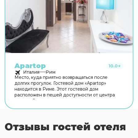
Apartop
10.0
★
Италия
Рим
Место, куда приятно возвращаться после
долгих прогулок. Гостевой дом «Apartop»
находится в Риме. Этот гостевой дом
расположен в пешей доступности от центра
города. Рядом с гостевым домом можно
прогуляться. Неподалёку: Оттавиано — Сан
Пьетро — Музеи Ватикани, Сикстинская
капелла и Ватикан. Хотите оставаться на связи?
Отзывы гостей отеля
В гостевом доме есть бесплатный Wi-Fi. Для
путешественников на машине организована
платная парковка. Любимца не придётся