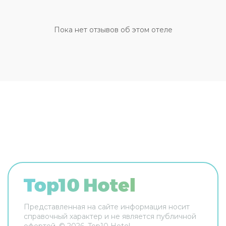
оставлять дома: разрешается бесплатное
проживание с питомцем. Для простоты
передвижения возможна организация
Пока нет отзывов об этом отеле
трансфера. Доступная среда: работает лифт. А
ещё в распоряжении гостей прачечная и сейф.
Сотрудники гостевого дома поддержат беседу
на английском и итальянском. В номере вас
будут ждать телевизор. Перечисленные услуги
есть не во всех номерах.
Представленная на сайте информация носит
справочный характер и не является публичной