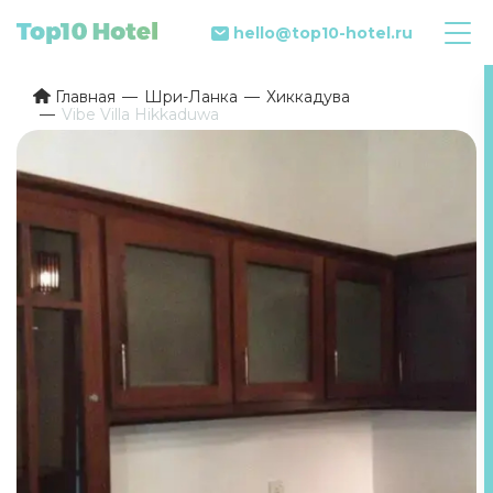
hello@top10-hotel.ru
Главная
Шри-Ланка
Хиккадува
Vibe Villa Hikkaduwa