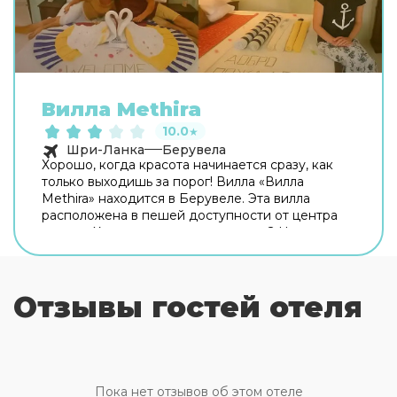
Вилла Methira
10.0
★
Шри-Ланка
Берувела
Хорошо, когда красота начинается сразу, как
только выходишь за порог! Вилла «Вилла
Methira» находится в Берувеле. Эта вилла
расположена в пешей доступности от центра
города. Хотите оставаться на связи? На вилле
есть бесплатный Wi-Fi. Если вы путешествуете
на машине, припарковаться можно будет на
парковке рядом. Также для гостей на вилле:
Отзывы гостей отеля
врач. Готовьтесь к весёлому и насыщенному
отдыху! На территории есть библиотека и
площадка для барбекю. Для тех, кто не
представляет отдых без водных удовольствий,
есть открытый бассейн. Для простоты
передвижения возможна организация
Пока нет отзывов об этом отеле