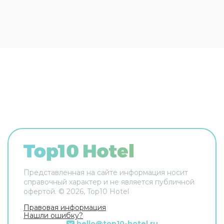
трансфера. Дополнительно: банкомат и
индивидуальная регистрация заезда и отъезда.
Сотрудники виллы поддержат беседу на
английском, немецком и русском. В номере вы
найдёте телевизор и мини-бар. Перечисленные
услуги есть не во всех номерах.
Представленная на сайте информация носит
справочный характер и не является публичной
офертой. ©
2026
, Top10 Hotel
Правовая информация
Нашли ошибку?
hello@top10-hotel.ru