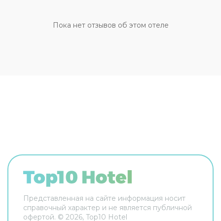
в гольф. Расслабиться после полного
впечатлений дня можно, заказав сеанс массажа.
При желании вы сможете взять напрокат
Пока нет отзывов об этом отеле
велосипед или автомобиль и отправиться в
увлекательное путешествие по окрестностям.
За дополнительную плату осуществляется
трансфер
в аэропорт. Кроме того, для гостей
отеля работает
бесплатная парковка
. Апарт-
отель Rezidencija Skiper располагает
120
светлыми и просторными номерами
,
разделенными на спальную, гостиную и
обеденную зоны. В каждых апартаментах есть
кондиционер и телевизор с возможностью
просмотра спутниковых каналов. По запросу
предоставляются детские кроватки.
Представленная на сайте информация носит
справочный характер и не является публичной
офертой. ©
2026
, Top10 Hotel