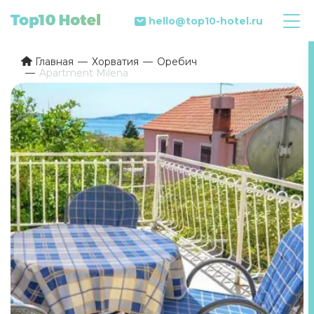
hello@top10-hotel.ru
Главная
Хорватия
Оребич
Apartment Milena