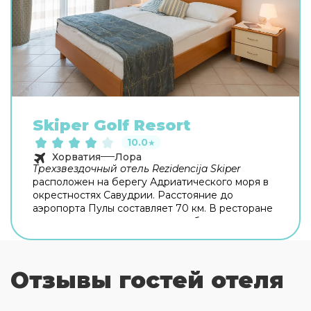
Skiper Golf Resort
10.0
★
Хорватия
Лора
Трехзвездочный отель Rezidencija Skiper
расположен на берегу Адриатического моря в
окрестностях Савудрии. Расстояние до
аэропорта Пулы составляет 70 км. В ресторане
отеля вам подадут изысканные блюда
средиземноморской кухни. Кроме того, вы
всегда сможете перекусить дома, приготовив
еду на оборудованной всем необходимым
Отзывы гостей отеля
кухне. В апарт-отеле есть Rezidencija Skiper
открытый бассейн с террасой для загара,
фитнес-центр, теннисные корты и поле для игры