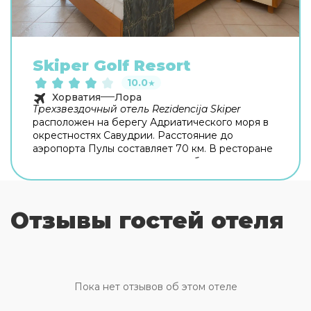
Skiper Golf Resort
10.0
★
Хорватия
Лора
Трехзвездочный отель Rezidencija Skiper
расположен на берегу Адриатического моря в
окрестностях Савудрии. Расстояние до
аэропорта Пулы составляет 70 км. В ресторане
отеля вам подадут изысканные блюда
средиземноморской кухни. Кроме того, вы
всегда сможете перекусить дома, приготовив
еду на оборудованной всем необходимым
Отзывы гостей отеля
кухне. В апарт-отеле есть Rezidencija Skiper
открытый бассейн с террасой для загара,
фитнес-центр, теннисные корты и поле для игры
в гольф. Расслабиться после полного
впечатлений дня можно, заказав сеанс массажа.
При желании вы сможете взять напрокат
Пока нет отзывов об этом отеле
велосипед или автомобиль и отправиться в
увлекательное путешествие по окрестностям.