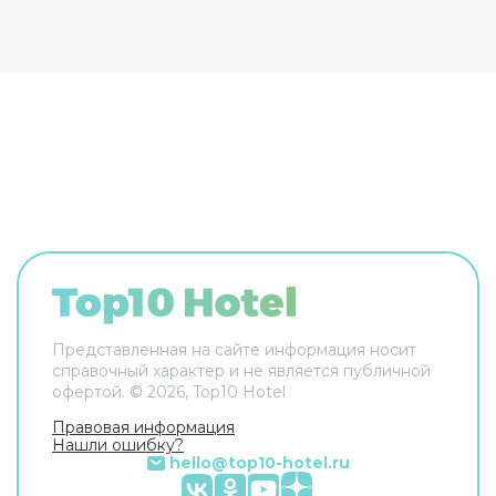
За дополнительную плату осуществляется
трансфер
в аэропорт. Кроме того, для гостей
отеля работает
бесплатная парковка
. Апарт-
отель Rezidencija Skiper располагает
120
светлыми и просторными номерами
,
разделенными на спальную, гостиную и
обеденную зоны. В каждых апартаментах есть
кондиционер и телевизор с возможностью
просмотра спутниковых каналов. По запросу
предоставляются детские кроватки.
Представленная на сайте информация носит
справочный характер и не является публичной
офертой. ©
2026
, Top10 Hotel
Правовая информация
Нашли ошибку?
hello@top10-hotel.ru