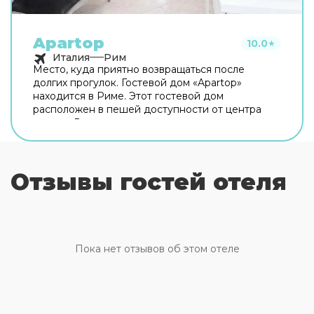
Apartop
10.0
★
Италия
Рим
Место, куда приятно возвращаться после
долгих прогулок. Гостевой дом «Apartop»
находится в Риме. Этот гостевой дом
расположен в пешей доступности от центра
города. Рядом с гостевым домом можно
прогуляться. Неподалёку: Оттавиано — Сан
Пьетро — Музеи Ватикани, Сикстинская
капелла и Ватикан. Хотите оставаться на связи?
Отзывы гостей отеля
В гостевом доме есть бесплатный Wi-Fi. Для
путешественников на машине организована
платная парковка. Любимца не придётся
оставлять дома: разрешается бесплатное
проживание с питомцем. Для простоты
передвижения возможна организация
Пока нет отзывов об этом отеле
трансфера. Доступная среда: работает лифт. А
ещё в распоряжении гостей прачечная и сейф.
Сотрудники гостевого дома поддержат беседу
на английском и итальянском. В номере вас
будут ждать телевизор. Перечисленные услуги