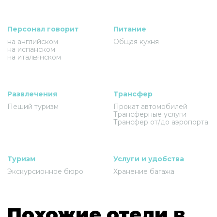
Персонал говорит
Питание
на английском
Общая кухня
на испанском
на итальянском
Развлечения
Трансфер
Пеший туризм
Прокат автомобилей
Трансферные услуги
Трансфер от/до аэропорта
Туризм
Услуги и удобства
Экскурсионное бюро
Хранение багажа
Похожие отели в