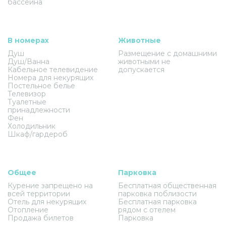
бассейна
В номерах
Животные
Душ
Размещение с домашними
Душ/Ванна
животными не
Кабельное телевидение
допускается
Номера для некурящих
Постельное белье
Телевизор
Туалетные
принадлежности
Фен
Холодильник
Шкаф/гардероб
Общее
Парковка
Курение запрещено на
Бесплатная общественная
всей территории
парковка поблизости
Отель для некурящих
Бесплатная парковка
Отопление
рядом с отелем
Продажа билетов
Парковка