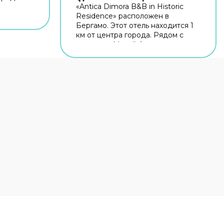
«Antica Dimora B&B in Historic
Residence» расположен в
ых
Бергамо. Этот отель находится 1
й. Рядом
км от центра города. Рядом с
ерто,
отелем — Музей Адриано
о и
Бернареджи, Парк Суарди и
ый Wi-Fi
Капротти Парк. На территории
всегда
работает бесплатный Wi-Fi.
Уточняйте информацию сразу
ашине
при заезде. Если вы
Если
путешествуете на машине,
обратите
припарковаться можно будет на
нное
парковке рядом. Если планируете
экскурсии, обратите внимание на
экскурсионное бюро отеля.
.
Гостям доступны и другие услуги.
просу
Например, прокат автомобилей.
фер.
Персонал отеля говорит на
английском и итальянском. В
остями:
номере гостей ждут душ и
телевизор. Перечисленные
 доступны
услуги есть не во всех номерах.
ер,