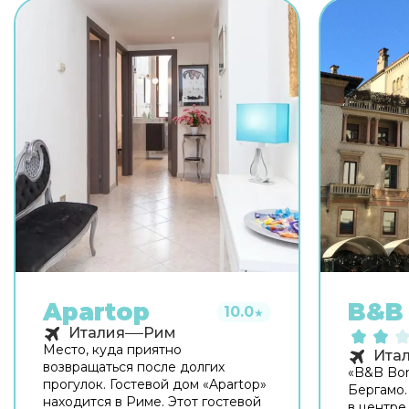
Apartop
B&B 
10.0
★
Италия
Рим
Место, куда приятно
Ита
возвращаться после долгих
«B&B Bon
прогулок. Гостевой дом «Apartop»
Бергамо.
находится в Риме. Этот гостевой
в центре