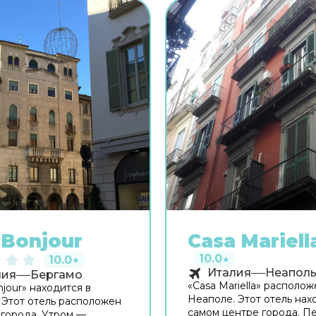
Bonjour
Casa Mariell
10.0
10.0
★
★
Италия
Неапол
лия
Бергамо
«Casa Mariella» располож
jour» находится в
Неаполе. Этот отель нах
 Этот отель расположен
самом центре города. П
 города. Утром —