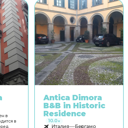
a
Antica Dimora
B&B in Historic
ь
Residence
ен в
10.0
одится в
★
Италия
Бергамо
еред