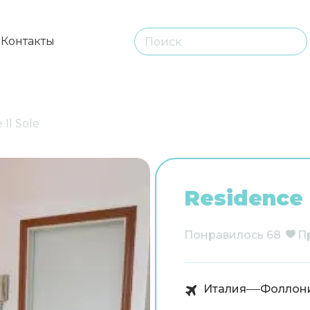
ы
Контакты
 Il Sole
Residence I
Понравилось
68
П
Италия
Фоллон