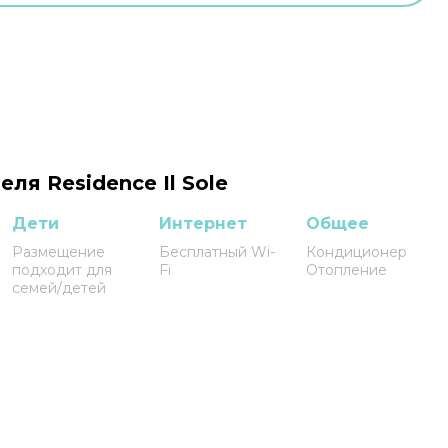
еля Residence Il Sole
Дети
Интернет
Общее
Размещение
Бесплатный Wi-
Кондиционер
подходит для
Fi
Отопление
семей/детей