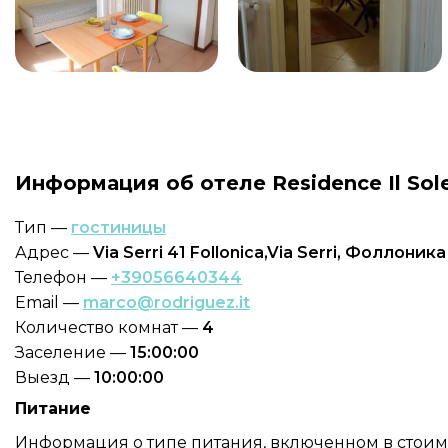
Информация об отеле Residence Il Sol
Тип —
гостиницы
Адрес —
Via Serri 41 Follonica,Via Serri, Фоллоника
Телефон —
+39056640344
Email —
marco@rodriguez.it
Количество комнат —
4
Заселение —
15:00:00
Выезд —
10:00:00
Питание
Информация о типе питания, включенном в стоимос