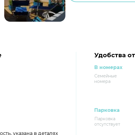
e
Удобства от
В номерах
Семейные
номера
Парковка
Парковка
отсутствует
ть, указана в деталях