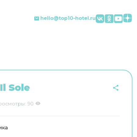
hello@top10-hotel.ru
l Sole
росмотры:
90
ика