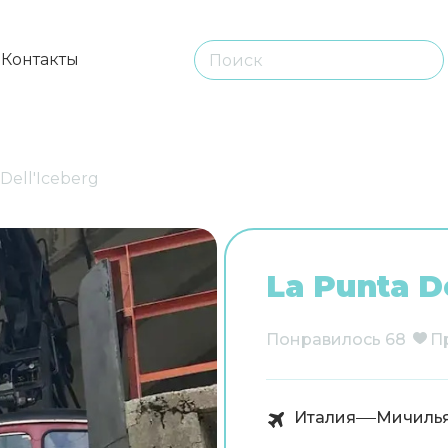
ы
Контакты
Dell'Iceberg
La Punta D
Понравилось
68
П
Италия
Мичиль