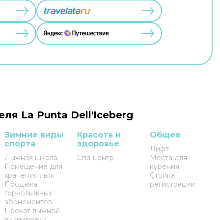
ля La Punta Dell'Iceberg
Зимние виды
Красота и
Общее
спорта
здоровье
Лифт
Лыжная школа
Спа-центр
Места для
Помещение для
курения
хранения лыж
Стойка
Продажа
регистрации
горнолыжных
абонементов
Прокат лыжной
экипировки