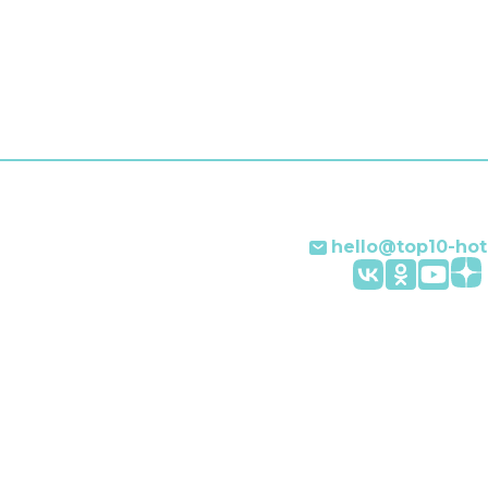
и другие услуги. Наприм
прачечная, химчистка,
индивидуальная регистр
заезда и отъезда, глади
услуги, сейф и консьерж.
Персонал отеля говорит
английском и итальянско
hello@top10-hot