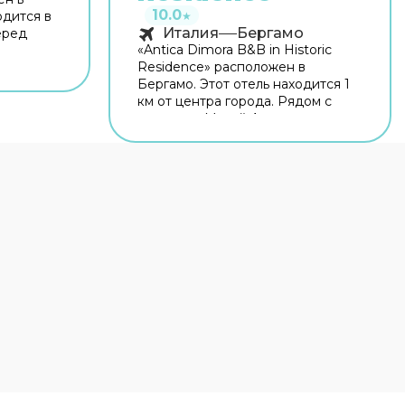
10.0
одится в
★
Италия
Бергамо
еред
«Antica Dimora B&B in Historic
Residence» расположен в
ых
Бергамо. Этот отель находится 1
й. Рядом
км от центра города. Рядом с
ерто,
отелем — Музей Адриано
о и
Бернареджи, Парк Суарди и
ый Wi-Fi
Капротти Парк. На территории
всегда
работает бесплатный Wi-Fi.
Уточняйте информацию сразу
ашине
при заезде. Если вы
Если
путешествуете на машине,
обратите
припарковаться можно будет на
нное
парковке рядом. Если планируете
экскурсии, обратите внимание на
экскурсионное бюро отеля.
.
Гостям доступны и другие услуги.
просу
Например, прокат автомобилей.
фер.
Персонал отеля говорит на
английском и итальянском. В
остями:
номере гостей ждут душ и
телевизор. Перечисленные
 доступны