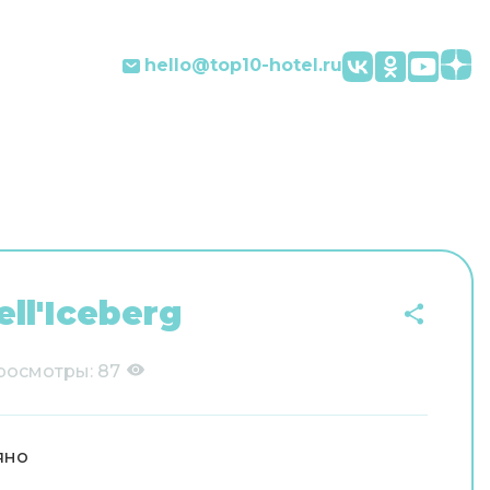
hello@top10-hotel.ru
ell'Iceberg
росмотры:
87
яно