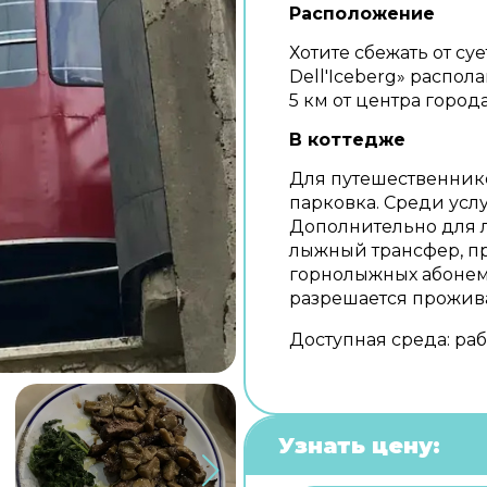
Расположение
Хотите сбежать от су
Dell'Iceberg» распол
5 км от центра города
В коттедже
Для путешественник
парковка. Среди услу
Дополнительно для 
лыжный трансфер, п
горнолыжных абонеме
разрешается прожив
Доступная среда: раб
Узнать цену: