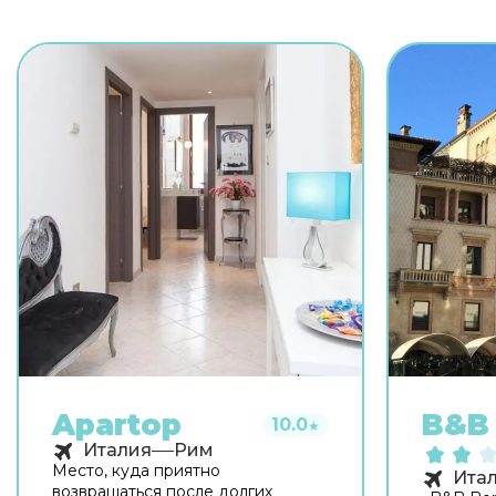
Apartop
B&B 
10.0
★
Италия
Рим
Место, куда приятно
Ита
возвращаться после долгих