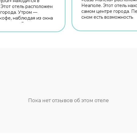
jour» находится в
Неаполе. Этот отель нах
 Этот отель расположен
самом центре города. П
 города. Утром —
сном есть возможность
кофе, наблюдая из окна
прогуляться вдоль главн
ю города. Рядом с
достопримечательносте
ожно прогуляться.
с отелем — Галерея Умб
ку: Пьяцца Маттеотти,
Оперный театр Сан-Карл
ницетти и Капротти
Кастель-Нуово. Бесплатн
тите оставаться на связи?
на территории поможет 
есть бесплатный Wi-Fi.
оставаться на связи. Для
но для
путешественников на м
ешественников
организована парковка. 
вана бесплатная
планируете экскурсии, 
. Для простоты
внимание на экскурсио
жения возможна
бюро отеля. Здесь рады
ция трансфера.
животным. Допускается
я среда: работает лифт.
размещение с питомцами
 гостей ждут душ и
Пока нет отзывов об этом отеле
Сотрудники отеля по за
р. Оснащение зависит от
организуют гостям транс
й категории номера.
Удобно для гостей с
ограниченными возможн
на верхние этажи гостей
поднимает лифт. Гостям