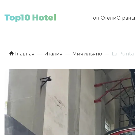
Топ Отели
Стран
Главная
Италия
Мичильяно
La Punta 