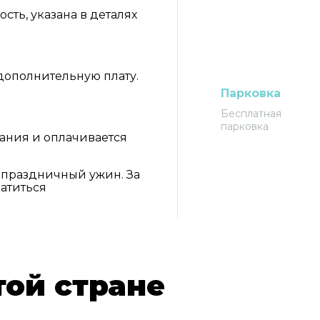
ть, указана в деталях
дополнительную плату.
Парковка
Бесплатная
парковка
вания и оплачивается
 праздничный ужин. За
атиться
той стране