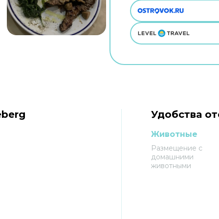
eberg
Удобства оте
Животные
Размещение с
домашними
животными