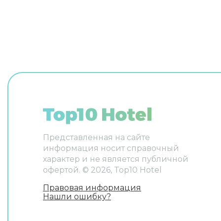
английском и итальянском. В
номере вас будут ждать
телевизор. Перечисленные
услуги есть не во всех номерах.
Представленная на сайте
информация носит справочный
характер и не является публичной
офертой. ©
2026
, Top10 Hotel
Правовая информация
Нашли ошибку?