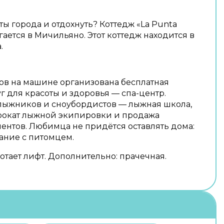
еты города и отдохнуть? Коттедж «La Punta
агается в Мичильяно. Этот коттедж находится в
.
ов на машине организована бесплатная
г для красоты и здоровья — спа-центр.
лыжников и сноубордистов — лыжная школа,
рокат лыжной экипировки и продажа
нтов. Любимца не придётся оставлять дома:
ание с питомцем.
отает лифт. Дополнительно: прачечная.