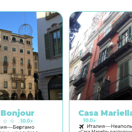
Bonjour
Casa Mariell
10.0
10.0
★
★
Италия
Неапол
лия
Бергамо
«Casa Mariella» располож