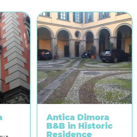
a
Antica Dimora
B&B in Historic
ь
Residence
ен в