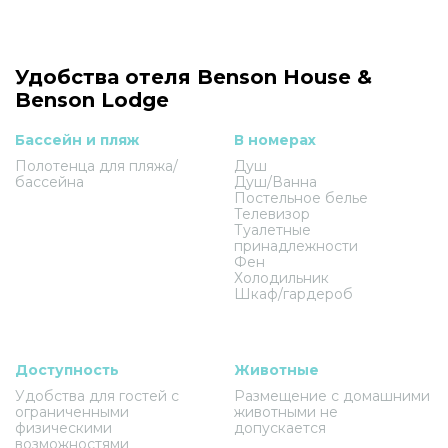
Удобства отеля Benson House &
Benson Lodge
Бассейн и пляж
В номерах
Полотенца для пляжа/
Душ
бассейна
Душ/Ванна
Постельное белье
Телевизор
Туалетные
принадлежности
Фен
Холодильник
Шкаф/гардероб
Доступность
Животные
Удобства для гостей с
Размещение с домашними
ограниченными
животными не
физическими
допускается
возможностями