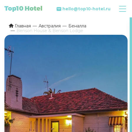
hello@top10-hotel.ru
Главная
Австралия
Беналла
Benson House & Benson Lodge