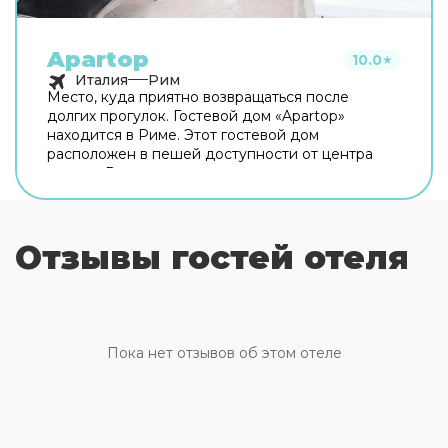
Apartop
10.0
★
Италия
Рим
Место, куда приятно возвращаться после
долгих прогулок. Гостевой дом «Apartop»
находится в Риме. Этот гостевой дом
расположен в пешей доступности от центра
города. Рядом с гостевым домом можно
прогуляться. Неподалёку: Оттавиано — Сан
Пьетро — Музеи Ватикани, Сикстинская
капелла и Ватикан. Хотите оставаться на связи?
Отзывы гостей отеля
В гостевом доме есть бесплатный Wi-Fi. Для
путешественников на машине организована
платная парковка. Любимца не придётся
оставлять дома: разрешается бесплатное
проживание с питомцем. Для простоты
передвижения возможна организация
Пока нет отзывов об этом отеле
трансфера. Доступная среда: работает лифт. А
ещё в распоряжении гостей прачечная и сейф.
Сотрудники гостевого дома поддержат беседу
на английском и итальянском. В номере вас
будут ждать телевизор. Перечисленные услуги