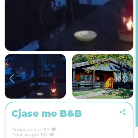
Cjase me B&B
Понравилось
57
Просмотры:
110