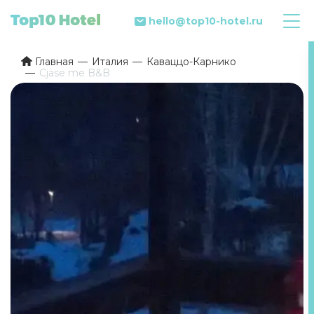
hello@top10-hotel.ru
Главная
Италия
Каваццо-Карнико
Cjase me B&B