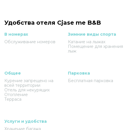
Удобства отеля Cjase me B&B
В номерах
Зимние виды спорта
Обслуживание номеров
Катание на лыжах
Помещение для хранения
лыж
Общее
Парковка
Курение запрещено на
Бесплатная парковка
всей территории
Отель для некурящих
Отопление
Терраса
Услуги и удобства
Хранение багажа