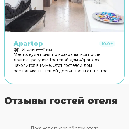
Apartop
10.0
★
Италия
Рим
Место, куда приятно возвращаться после
долгих прогулок. Гостевой дом «Apartop»
находится в Риме. Этот гостевой дом
расположен в пешей доступности от центра
города. Рядом с гостевым домом можно
прогуляться. Неподалёку: Оттавиано — Сан
Пьетро — Музеи Ватикани, Сикстинская
капелла и Ватикан. Хотите оставаться на связи?
Отзывы гостей отеля
В гостевом доме есть бесплатный Wi-Fi. Для
путешественников на машине организована
платная парковка. Любимца не придётся
оставлять дома: разрешается бесплатное
проживание с питомцем. Для простоты
передвижения возможна организация
Пока нет отзывов об этом отеле