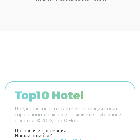
трансфера. Доступная среда: работает лифт. А
ещё в распоряжении гостей прачечная и сейф.
Сотрудники гостевого дома поддержат беседу
на английском и итальянском. В номере вас
будут ждать телевизор. Перечисленные услуги
есть не во всех номерах.
Представленная на сайте информация носит
справочный характер и не является публичной
офертой. ©
2026
, Top10 Hotel
Правовая информация
Нашли ошибку?