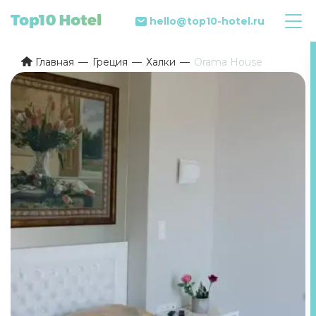
hello@top10-hotel.ru
Главная
Греция
Халки
Orama House