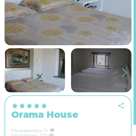
Orama House
Понравилось
71
Просмотры:
127