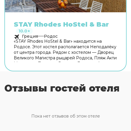
STAY Rhodes HoStel & Bar
10.0
★
Греция
Родос
«STAY Rhodes HoStel & Bar» находится на
Родосе. Этот хостел располагается Неподалёку
от центра города. Рядом с хостелом — Дворец
Великого Магистра рыцарей Родоса, Пляж Акти
Миаоули и Площадь Римини. Для гостей
работает бар. Попробовать новые блюда и
отдохнуть можно в ресторане. Общая кухня
оборудована для самостоятельного
Отзывы гостей отеля
приготовления пищи. Хотите оставаться на
связи? В хостеле есть бесплатный Wi-Fi. Для
путешественников на машине организована
бесплатная парковка. Для путешественников на
машине организована парковка. Также для
гостей в хостеле: массажный кабинет и врач.
Пока нет отзывов об этом отеле
Любителям спорта подготовили фитнес-центр,
йога и дайвинг. Скучно не будет, ведь в хостеле
к услугам отдыхающих библиотека и площадка