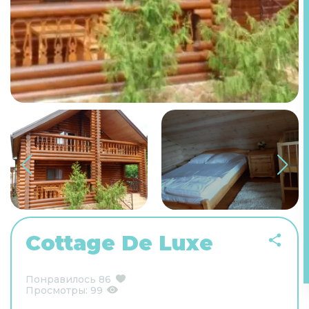
Cottage De Luxe
Понравилось
86
Просмотры:
99