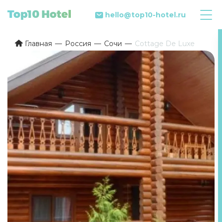
hello@top10-hotel.ru
Главная
Россия
Сочи
Cottage De Luxe