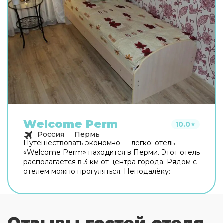
Welcome Perm
10.0
★
Россия
Пермь
Путешествовать экономно — легко: отель
«Welcome Perm» находится в Перми. Этот отель
располагается в 3 км от центра города. Рядом с
отелем можно прогуляться. Неподалёку:
Стадион «Звезда», Центральный парк
развлечений им. Горького и Сквер им.
Миндовского. Общая кухня оборудована для
самостоятельного приготовления пищи.
Отзывы гостей отеля
Бесплатный Wi-Fi на территории поможет