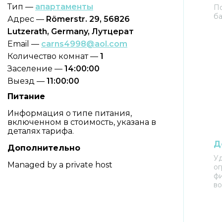
Тип —
апартаменты
По
ба
Адрес —
Römerstr. 29, 56826
Lutzerath, Germany, Лутцерат
Email —
carns4998@aol.com
Количество комнат —
1
Заселение —
14:00:00
Выезд —
11:00:00
Питание
Информация о типе питания,
включенном в стоимость, указана в
деталях тарифа.
Д
Дополнительно
Уд
Managed by a private host
о
ф
в