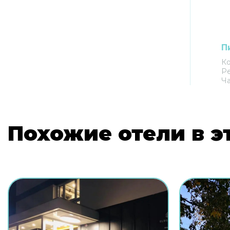
П
К
Р
Ч
Похожие отели в э