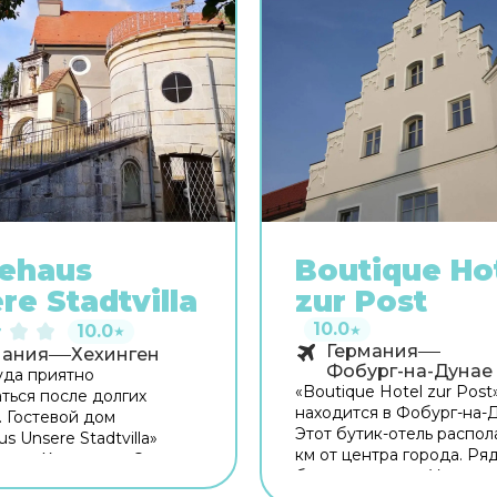
ehaus
Boutique Ho
re Stadtvilla
zur Post
10.0
10.0
★
★
Германия
мания
Хехинген
Фобург-на-Дунае
уда приятно
«Boutique Hotel zur Post
ться после долгих
находится в Фобург-на-
. Гостевой дом
Этот бутик-отель распол
s Unsere Stadtvilla»
км от центра города. Ря
ен в Хехингене. Этот
бутик-отелем — Универс
 дом находится 1 км от