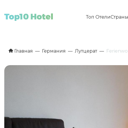
Топ Отели
Стран
Главная
Германия
Лутцерат
Ferienw