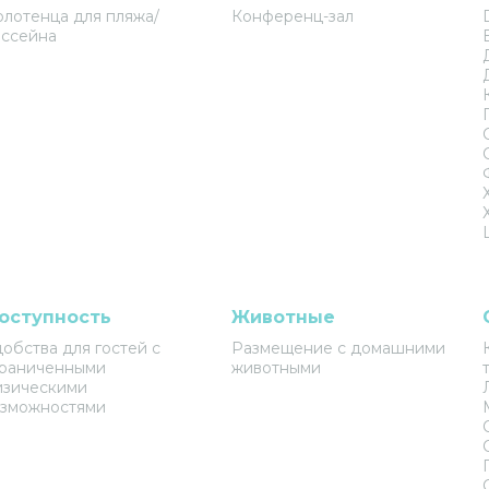
лотенца для пляжа/
Конференц-зал
ссейна
оступность
Животные
обства для гостей с
Размещение с домашними
граниченными
животными
изическими
озможностями