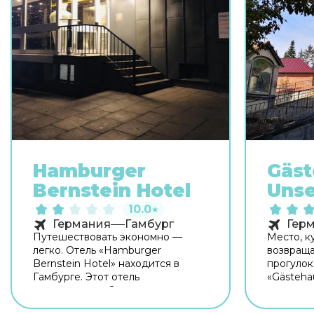
Hamburger
Gäst
Bernstein Hotel
Unse
10.0
★
Германия
Гамбург
Гер
Путешествовать экономно —
Место, к
легко. Отель «Hamburger
возвраща
Bernstein Hotel» находится в
прогулок
Гамбурге. Этот отель
«Gästehau
располагается 2 км от центра
располож
города. Рядом с отелем —
гостевой