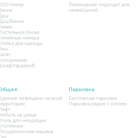
DVD-плеер
Размещение подходит для
Ванна
семей/детей
Душ
Душ/Ванна
Камин
Постельное белье
Семейные номера
Стойка для одежды
Фен
Халат
Холодильник
Шкаф/гардероб
Общее
Парковка
Курение запрещено на всей
Бесплатная парковка
территории
Парковка рядом с отелем
Лифт
Мебель на улице
Отель для некурящих
Отопление
Посудомоечная машина
Сад