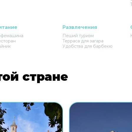
итание
Развлечения
офемашина
Пеший туризм
есторан
Терраса для загара
айник
Удобства для барбекю
той стране