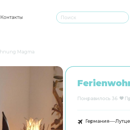
ы
Контакты
ohnung Magma
Ferienwo
Понравилось
36
П
Германия
Лутце