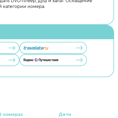
ждать DVD-плеер, душ и халат. Оснащение
й категории номера.
В номерах
Дети