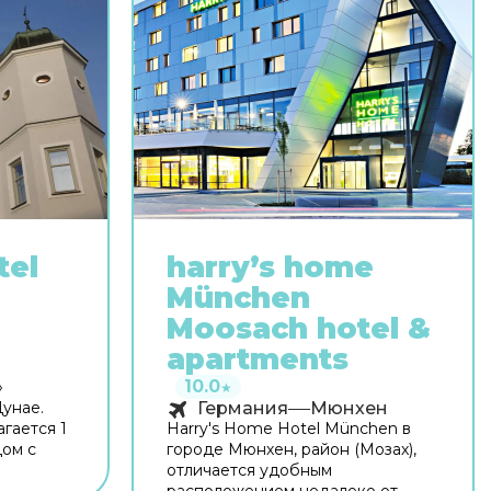
tel
harry’s home
München
Moosach hotel &
apartments
10.0
»
★
Дунае.
Германия
Мюнхен
агается 1
Harry's Home Hotel München в
дом с
городе Мюнхен, район (Мозах),
итет
отличается удобным