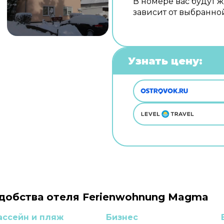
В номере вас будут 
зависит от выбранно
Узнать цену:
добства отеля Ferienwohnung Magma
ассейн и пляж
Бизнес