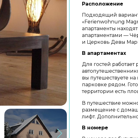
Расположение
Подходящий вариант
«Ferienwohnung Magm
апартаменты находятс
апартаментами — Чё
и Церковь Девы Мар
В апартаментах
Для гостей работает
автопутешественнико
вы путешествуете на
парковке рядом. Гот
территории есть пло
В путешествие можно
размещение с домаш
лифт. Дополнительно
В номере