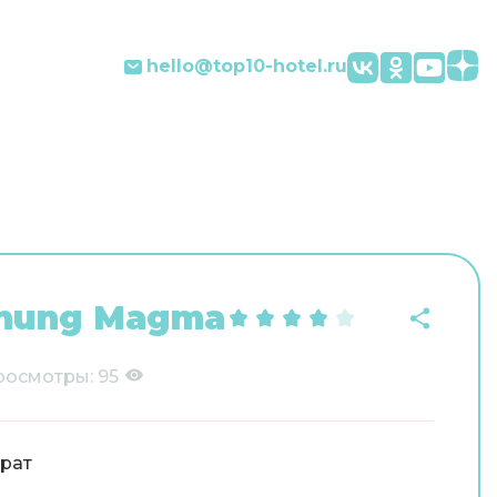
hello@top10-hotel.ru
hnung Magma
росмотры:
95
рат