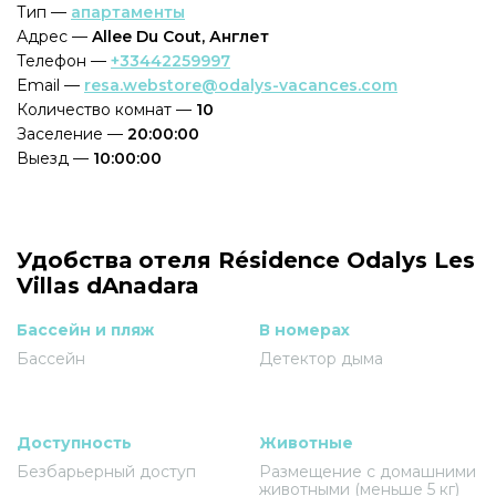
Тип —
апартаменты
Адрес —
Allee Du Cout, Англет
Телефон —
+33442259997
Email —
resa.webstore@odalys-vacances.com
Количество комнат —
10
Заселение —
20:00:00
Выезд —
10:00:00
Удобства отеля Résidence Odalys Les
Villas dAnadara
Бассейн и пляж
В номерах
Бассейн
Детектор дыма
Доступность
Животные
Безбарьерный доступ
Размещение с домашними
животными (меньше 5 кг)