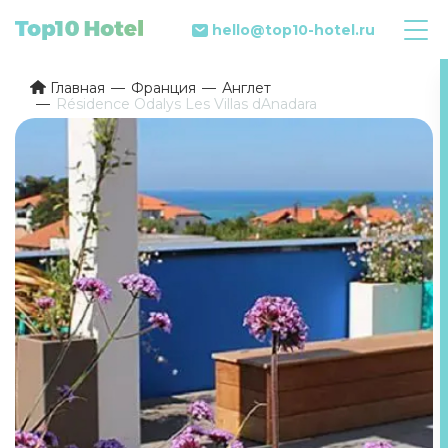
hello@top10-hotel.ru
Главная
Франция
Англет
Résidence Odalys Les Villas dAnadara