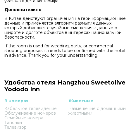
указана в деталях тарифа.
Дополнительно
В Китае действуют ограничения на геоинформационные
данные и применяется алгоритм размытия данных,
который добавляет случайные смещения к данным о
широте и долготе объектов в интересах национальной
безопасности.
If the room is used for wedding, party, or commercial
shooting purposes, it needs to be confirmed with the hotel
in advance. Thank you for your understanding.
Удобства отеля Hangzhou Sweetolive
Yododo Inn
В номерах
Животные
Кабельное телевидение
Размещение с домашними
Обслуживание номеров
животными
Семейные номера
Тапочки
Телевизор