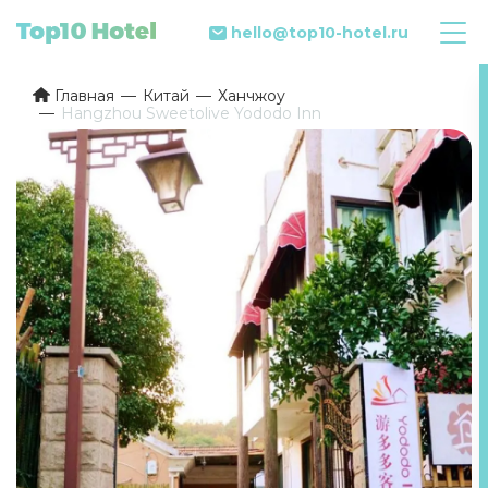
hello@top10-hotel.ru
Главная
Китай
Ханчжоу
Hangzhou Sweetolive Yododo Inn