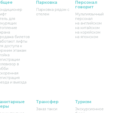
бщее
Парковка
Персонал
говорит
ондиционер
Парковка рядом с
ифт
отелем
Мультиязычный
тель для
персонал
екурящих
на английском
топление
на китайском
храна
на корейском
родажа билетов
на японском
аботают лифты
ля доступа к
ерхним этажам
тойка
егистрации
елевизор в
обби
скоренная
егистрация
аезда и выезда
анитарные
Трансфер
Туризм
еры
Заказ такси
Экскурсионное