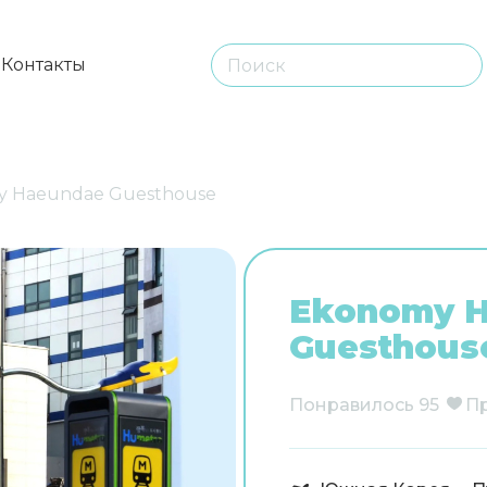
ы
Контакты
 Haeundae Guesthouse
Ekonomy 
Guesthous
Понравилось
95
П