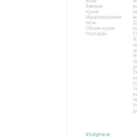
вода
Б
Завтрак
р
Кухня
з
Микроволновая
в
печь
Д
Общая кухня
м
Ресторан
C
И
с
д
И
с
д
Т
к
г
Т
к
п
У
д
Услуги и