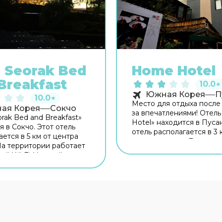
 Seorak Bed
Home Hotel
Breakfast
10.0
★
Южная Корея
П
10.0
★
Место для отдыха после
ая Корея
Сокчо
за впечатлениями! Отел
rak Bed and Breakfast»
Hotel» находится в Пусан
я в Сокчо. Этот отель
отель располагается в 3 
ется в 5 км от центра
центра города. Для гост
На территории работает
работает ресторан. На
ый Wi-Fi. Уточняйте
территории работает бе
ию сразу при заезде.
Wi-Fi. Уточняйте инфор
но для
сразу при заезде. Специ
ешественников
автопутешественников
вана бесплатная
организована бесплатна
. Специально для
парковка. Специально д
ешественников
автопутешественников
вана парковка. Гостям