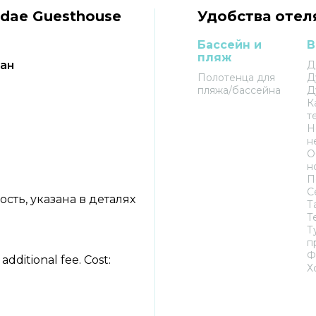
dae Guesthouse
Удобства отел
Бассейн и
В
пляж
сан
Д
Полотенца для
Д
пляжа/бассейна
Д
К
т
Н
н
О
н
П
С
ть, указана в деталях
Т
Т
Т
п
Ф
additional fee. Cost:
Х