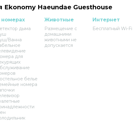
я Ekonomy Haeundae Guesthouse
 номерах
Животные
Интернет
етектор дыма
Размещение с
Бесплатный Wi-Fi
уш
домашними
уш/Ванна
животными не
абельное
допускается
елевидение
омера для
екурящих
бслуживание
омеров
остельное белье
емейные номера
апочки
елевизор
уалетные
ринадлежности
ен
олодильник