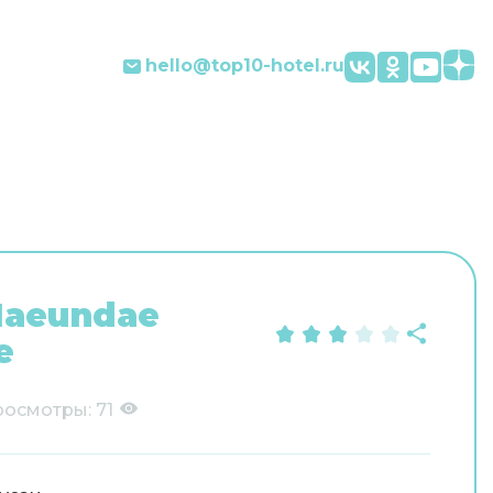
hello@top10-hotel.ru
Haeundae
e
росмотры:
71