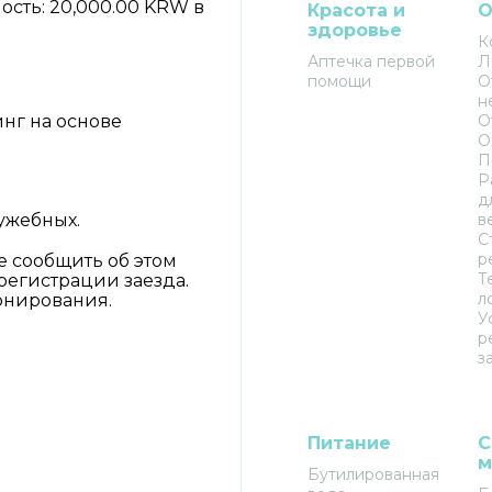
ость: 20,000.00 KRW в
Красота и
О
здоровье
К
Аптечка первой
Л
помощи
О
н
нг на основе
О
О
П
Р
д
ужебных.
в
С
р
ее сообщить об этом
Т
регистрации заезда.
л
онирования.
У
р
з
Питание
С
м
Бутилированная