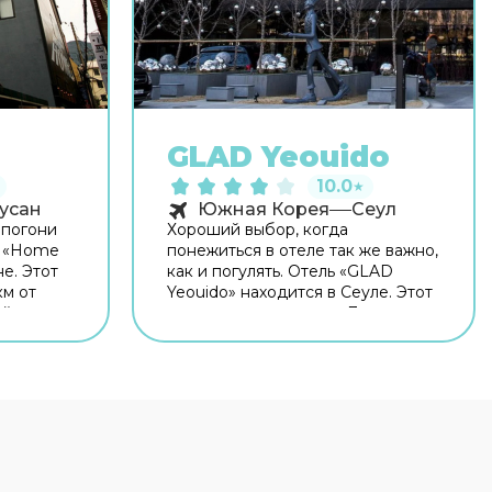
GLAD Yeouido
10.0
★
усан
Южная Корея
Сеул
 погони
Хороший выбор, когда
ь «Home
понежиться в отеле так же важно,
е. Этот
как и погулять. Отель «GLAD
км от
Yeouido» находится в Сеуле. Этот
ей
отель располагается в 7 км от
центра города. Рядом с отелем —
сплатный
Саетганг, Корейский военный
мацию
мемориал и Корейский
ально для
государственный музей. Для
гостей работает бар. Для гостей
я
работает ресторан. Кафе отеля —
ля
удобное место для перекуса.
Бесплатный Wi-Fi на территории