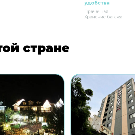
удобства
Прачечная
Хранение багажа
той стране