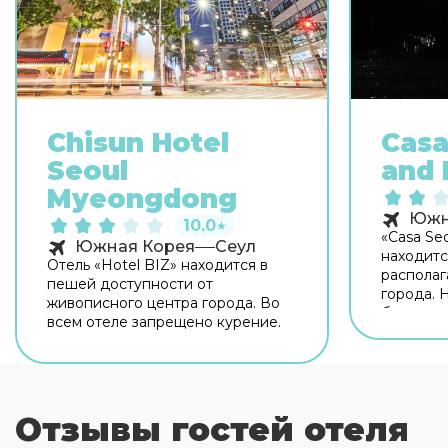
Chisun Hotel
Casa
Seoul
and 
Myeongdong
Южн
10.0
★
«Casa Seo
Южная Корея
Сеул
находитс
Отель «Hotel BIZ» находится в
располага
пешей доступности от
города. 
живописного центра города. Во
бесплатн
всем отеле запрещено курение.
информац
Специаль
автопут
организо
парковка
Отзывы гостей отеля
автопут
организо