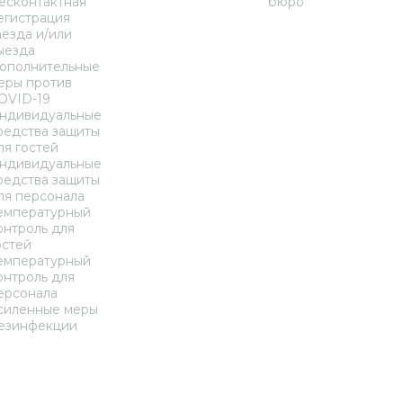
есконтактная
бюро
егистрация
аезда и/или
ыезда
ополнительные
еры против
OVID-19
ндивидуальные
редства защиты
ля гостей
ндивидуальные
редства защиты
ля персонала
емпературный
онтроль для
остей
емпературный
онтроль для
ерсонала
силенные меры
езинфекции