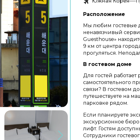
Южная Корея
П
Расположение
Мы любим гостевые 
ненавязчивый серви
Guesthouse» находитс
9 км от центра горо
прогуляться. Непода
В гостевом доме
Для гостей работает
самостоятельного пр
связи? В гостевом до
путешествуете на ма
парковке рядом.
Если планируете экс
экскурсионное бюро г
лифт. Гостям доступн
Сотрудники гостевог