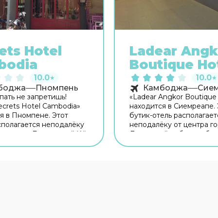
ets Hotel
Ladear Angk
bodia
Boutique Ho
10.0
10.0
★
★
боджа
Пномпень
Камбоджа
Сие
пать не запретишь!
«Ladear Angkor Boutique
ecrets Hotel Cambodia»
находится в Сиемреапе. 
я в Пномпене. Этот
бутик-отель располагает
сполагается неподалёку
неподалёку от центра го
а города. Бесплатный Wi-
Для гостей работает бар
рритории поможет всегда
гостей работает рестора
ся на связи. Специально
Бесплатный Wi-Fi на те
путешественников
поможет всегда оставать
вана парковка.
связи. Если вы путешест
ельно: прачечная,
машине, припарковатьс
 сейф. Сотрудники отеля
будет на бесплатной па
ат беседу на
Для путешественников 
ом. В номере вы найдёте
машине организована па
левизор. Оснащение
Среди услуг для красоты