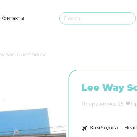
ы
Контакты
ay Son Guesthouse
Lee Way S
Понравилось
25
П
Камбоджа
Неак