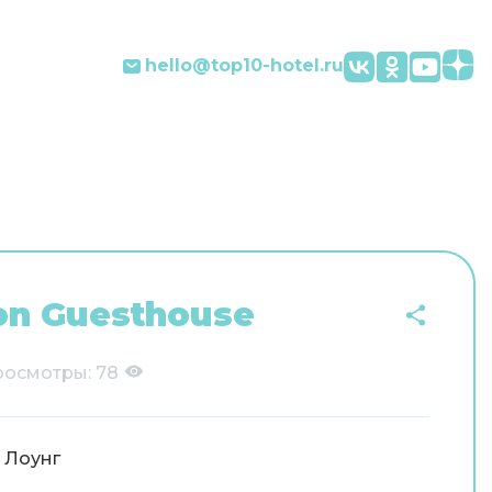
hello@top10-hotel.ru
on Guesthouse
росмотры:
78
 Лоунг