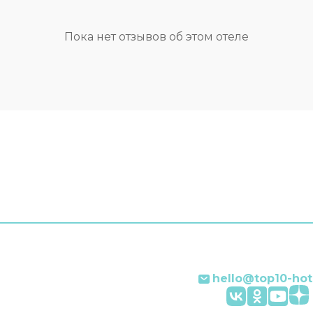
от выбранной категории
здоровья — массажный к
сауна, солярий и спа-цен
Пока нет отзывов об этом отеле
Специально к услугам го
упускающих возможност
заняться спортом, мини-
йога и дайвинг. Скучно н
ведь в бутик-отеле к усл
отдыхающих караоке,
библиотека, боулинг, пин
площадка для пикника и
площадка для барбекю.
Любители водных проц
оценят бассейн, аквапар
открытый бассейн. Для 
мероприятий предусмо
конференц-зал и обору
для встреч и презентаци
путешествие было не то
приятным, но и удобным,
могут заказать трансфер.
распоряжении гостей пр
hello@top10-hot
химчистка, банкомат, час
индивидуальная регистр