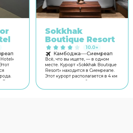
or
Sokkhak
tel
Boutique Resort
10.0
★
мреап
Камбоджа
Сиемреап
 Hotel»
Всё, что вы ищете, — в одном
Этот
месте. Курорт «Sokkhak Boutique
ся
Resort» находится в Сиемреапе.
рода.
Этот курорт располагается в 4 км
. Для
от центра города. Скоротать
н.
вечер или приятно провести
рритории
время перед сном в уютной
ся на
атмосфере можно в баре. Время
вуете на
вспомнить о хлебе насущном! Для
я можно
гостей работает ресторан. Общая
рковке.
кухня оборудована для
на
самостоятельного приготовления
рковка.
пищи. На территории работает
 и
бесплатный Wi-Fi. Уточняйте