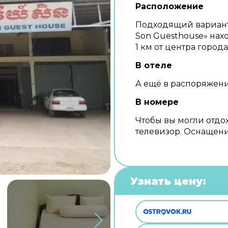
Расположение
Подходящий вариант 
Son Guesthouse» нахо
1 км от центра города
В отеле
А ещё в распоряжени
В номере
Чтобы вы могли отдох
телевизор. Оснащени
Узнать цену: