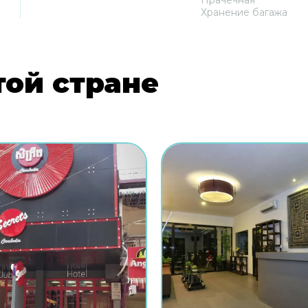
Прачечная
Хранение багажа
той стране