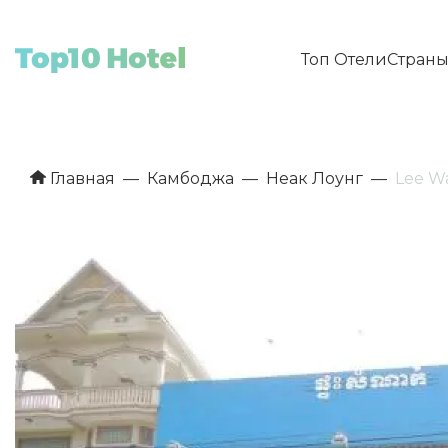
Топ Отели
Стран
Главная
Камбоджа
Неак Лоунг
Lee W