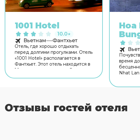
1001 Hotel
Hoa 
Bun
10.0
★
Вьетнам
Фантхьет
Отель, где хорошо отдыхать
Вье
перед долгими прогулками. Отель
Почувств
«1001 Hotel» располагается в
время до
Фантхьет. Этот отель находится в
бесценно
10 км от центра города. Рядом с
Nhat Lan
отелем можно прогуляться.
располаг
Неподалёку: Каменный пляж Онг
Фукуок. 
Диа и Пляж Муй Не. Для гостей
находитс
работает бар. Для гостей
города. 
работает ресторан. На
— Пляж П
Отзывы гостей отеля
территории работает бесплатный
работает
Wi-Fi. Уточняйте информацию
хлебе на
сразу при заезде. Специально для
работает
автопутешественников
любителе
организована парковка. Гостям
открыто 
также доступны следующие
работает