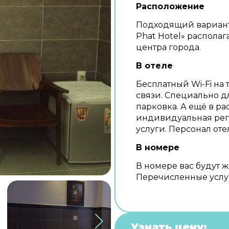
Расположение
Подходящий вариант 
Phat Hotel» располага
центра города.
В отеле
Бесплатный Wi-Fi на 
связи. Специально д
парковка. А ещё в р
индивидуальная реги
услуги. Персонал оте
В номере
В номере вас будут ж
Перечисленные услуг
Узнать цену: