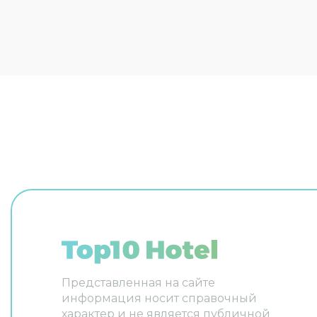
услуги: массажный кабинет, сауна
информац
и спа-центр. Здесь будем
Специаль
баловать себя водными
автопут
процедурами: есть бассейн,
организо
крытый бассейн и открытый
Готовьте
бассейн. Для простоты
насыщенн
передвижения возможна
территор
организация трансфера. Гостям
барбекю
доступны и другие услуги.
было не 
Например, прачечная, химчистка,
удобным,
гладильные услуги и прокат
трансфер
автомобилей. Сотрудники отеля
другие у
поддержат беседу на английском
прачечна
и русском. В номере вас будут
услуги и
ждать душ, телевизор, мини-бар и
гостевог
тапочки. Перечисленные услуги
английск
есть не во всех номерах.
будильни
тапочки.
есть не в
Представленная на сайте
информация носит справочный
характер и не является публичной