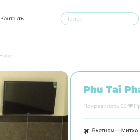
ы
Контакты
Hotel
Phu Tai Ph
Понравилось
65
П
Вьетнам
Митхо