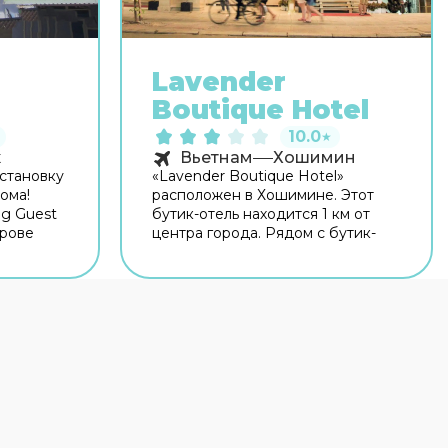
Lavender
Boutique Hotel
10.0
★
к
Вьетнам
Хошимин
становку
«Lavender Boutique Hotel»
ома!
расположен в Хошимине. Этот
ng Guest
бутик-отель находится 1 км от
трове
центра города. Рядом с бутик-
ом
отелем можно прогуляться.
нтра
Неподалёку: Дворец
 дома —
Независимости, Пешеходная
куса.
улица Буйвьен и Тороговый центр
рритории
Сайгон. Для гостей работает бар.
ся на
Время вспомнить о хлебе
ников на
насущном! Для гостей работает
рковка.
ресторан. Кафе бутик-отеля —
т
удобное место для перекуса.
ровать
Хотите оставаться на связи? В
бутик-отеле есть бесплатный Wi-