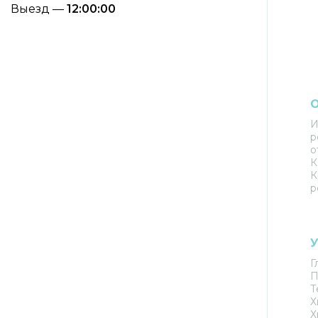
Выезд —
12:00:00
И
р
о
К
К
р
У
Г
П
Т
Х
Х