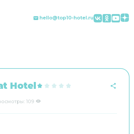
hello@top10-hotel.ru
at Hotel
росмотры:
109