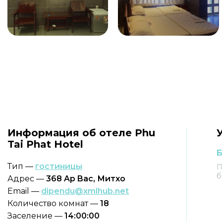
Информация об отеле Phu
Tai Phat Hotel
Б
Тип —
гостиницы
П
б
Адрес —
368 Ap Bac, Митхо
Email —
dipendu@xmlhub.net
Количество комнат —
18
Заселение —
14:00:00