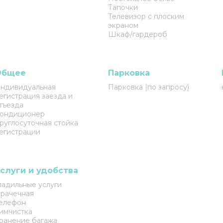
Тапочки
Телевизор с плоским
экраном
Шкаф/гардероб
Общее
Парковка
ндивидуальная
Парковка (по запросу)
егистрация заезда и
тъезда
ондиционер
руглосуточная стойка
егистрации
слуги и удобства
ладильные услуги
рачечная
елефон
имчистка
ранение багажа