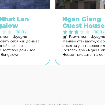
Nhat Lan
Ngan Giang
galow
Guest House
10.0
10.0
★
★
тнам
Фукуок
Вьетнам
Фукуо
овать себя как дома во
Меняем стандартную об
лгой поездки —
отеля на уют гостевого д
. Гостевой дом «Hoa
Гостевой дом «Ngan Gia
 Bungalow»
House» находится на ос
ается на острове
Фукуок. Этот гостевой д
Этот гостевой дом
расположен в 6 км от це
я в 4 км от центра
города. Кафе гостевого
Рядом с гостевым домом
удобное место для пере
ху-Куок. Для гостей
Бесплатный Wi-Fi на те
 бар. Время вспомнить о
поможет всегда оставать
сущном! Для гостей
связи. Для путешествен
 ресторан. Для
машине организована па
й кофе и перекусов
Спортивные гости оценя
кафе. На территории
дайвинг. Чтобы заброни
 Wi-Fi. Уточняйте
экскурсию, обратитесь в