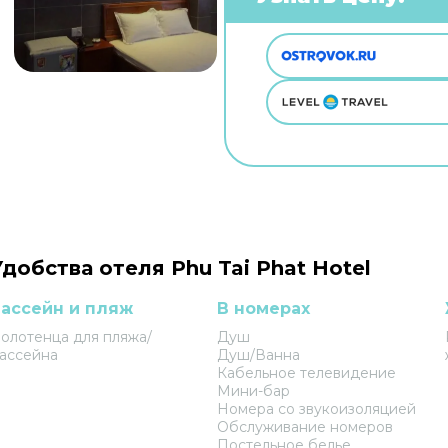
Удобства отеля Phu Tai Phat Hotel
ассейн и пляж
В номерах
олотенца для пляжа/
Душ
ассейна
Душ/Ванна
Кабельное телевидение
Мини-бар
Номера со звукоизоляцией
Обслуживание номеров
Постельное белье