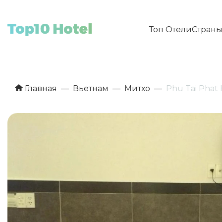
Топ Отели
Стран
Главная
Вьетнам
Митхо
Phu Tai Phat 