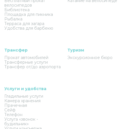
Бесплатный прокат
Катание на велосипеде
велосипедов
Библиотека
Площадка для пикника
Рыбалка
Терраса для загара
Удобства для барбекю
Трансфер
Туризм
Прокат автомобилей
Экскурсионное бюро
Трансферные услуги
Трансфер от/до аэропорта
Услуги и удобства
Гладильные услуги
Камера хранения
Прачечная
Сейф
Телефон
Услуга «звонок -
будильник»
Услуги консьержа