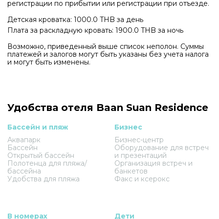
регистрации по прибытии или регистрации при отъезде.
Детская кроватка: 1000.0 THB за день
Плата за раскладную кровать: 1900.0 THB за ночь
Возможно, приведенный выше список неполон. Суммы
платежей и залогов могут быть указаны без учета налога
и могут быть изменены.
Удобства отеля Baan Suan Residence
Бассейн и пляж
Бизнес
Аквапарк
Бизнес-центр
Бассейн
Оборудование для встреч
Открытый бассейн
и презентаций
Полотенца для пляжа/
Организация встреч и
бассейна
банкетов
Удобства для пляжа
Факс и ксерокс
В номерах
Дети