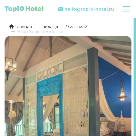
hello@top10-hotel.ru
Главная
Таиланд
Чиангмай
Baan Suan Residence