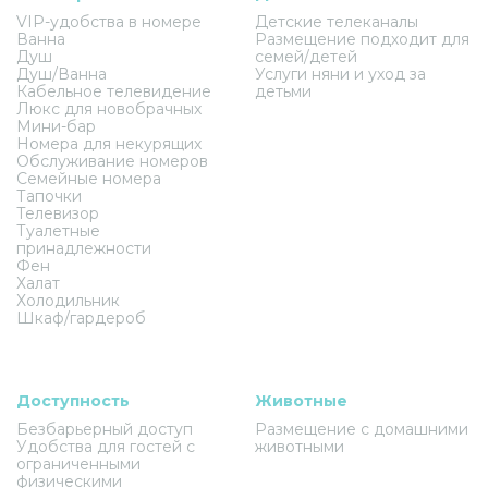
VIP-удобства в номере
Детские телеканалы
Ванна
Размещение подходит для
Душ
семей/детей
Душ/Ванна
Услуги няни и уход за
Кабельное телевидение
детьми
Люкс для новобрачных
Мини-бар
Номера для некурящих
Обслуживание номеров
Семейные номера
Тапочки
Телевизор
Туалетные
принадлежности
Фен
Халат
Холодильник
Шкаф/гардероб
Доступность
Животные
Безбарьерный доступ
Размещение с домашними
Удобства для гостей с
животными
ограниченными
физическими