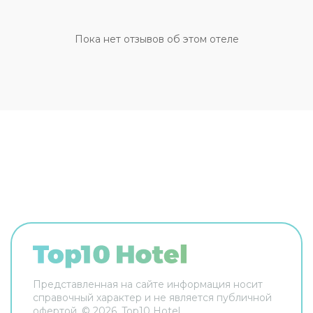
путешествие было не только приятным, но и
удобным, гости могут заказать трансфер.
Дополнительно: прачечная, химчистка,
Пока нет отзывов об этом отеле
гладильные услуги и прокат автомобилей.
Персонал виллы говорит на английском. Чтобы
вы могли отдохнуть после долгого дня, в номере
есть душ, телевизор, мини-бар, халат и тапочки.
Оснащение зависит от выбранной категории
номера.
Представленная на сайте информация носит
справочный характер и не является публичной
офертой. ©
2026
, Top10 Hotel