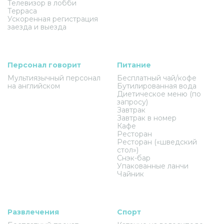
Телевизор в лобби
Терраса
Ускоренная регистрация
заезда и выезда
Персонал говорит
Питание
Мультиязычный персонал
Бесплатный чай/кофе
на английском
Бутилированная вода
Диетическое меню (по
запросу)
Завтрак
Завтрак в номер
Кафе
Ресторан
Ресторан («шведский
стол»)
Снэк-бар
Упакованные ланчи
Чайник
Развлечения
Спорт