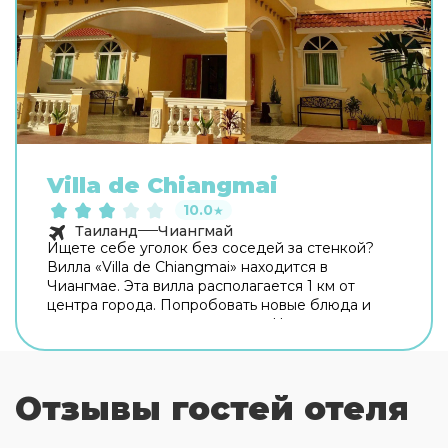
Villa de Chiangmai
10.0
★
Таиланд
Чиангмай
Ищете себе уголок без соседей за стенкой?
Вилла «Villa de Chiangmai» находится в
Чиангмае. Эта вилла располагается 1 км от
центра города. Попробовать новые блюда и
отдохнуть можно в ресторане. На территории
работает бесплатный Wi-Fi. Уточняйте
информацию сразу при заезде. Для
путешественников на машине организована
Отзывы гостей отеля
бесплатная парковка. Здесь будем баловать
себя водными процедурами: есть бассейн,
крытый бассейн и открытый бассейн. Чтобы