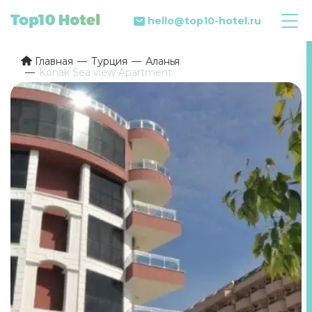
hello@top10-hotel.ru
Главная
Турция
Аланья
Konak Sea view Apartment