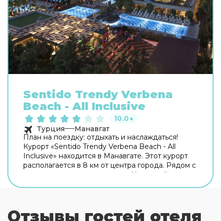
Sentido Trendy Verbena
Beach - All Inclusive
10.0
★
Турция
Манавгат
План на поездку: отдыхать и наслаждаться!
Курорт «Sentido Trendy Verbena Beach - All
Inclusive» находится в Манавгате. Этот курорт
располагается в 8 км от центра города. Рядом с
курортом можно прогуляться. Неподалёку:
Пляж Камелия Уорлд, Пляж Халк и Пляж Голден
Коуст. Скоротать вечер или приятно провести
время перед сном в уютной атмосфере можно в
Отзывы гостей отеля
баре. Время вспомнить о хлебе насущном! Для