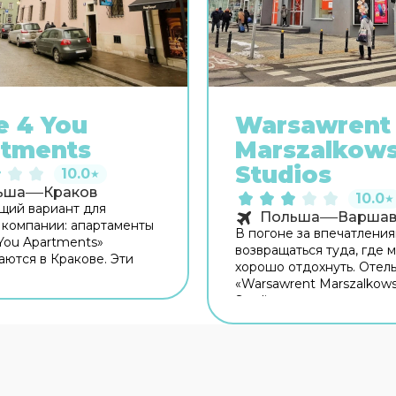
e 4 You
Warsawrent
rtments
Marszalkow
Studios
10.0
★
ьша
Краков
10.0
★
щий вариант для
Польша
Варшав
компании: апартаменты
В погоне за впечатлени
 You Apartments»
возвращаться туда, где 
аются в Кракове. Эти
хорошо отдохнуть. Отел
нты находятся в самом
«Warsawrent Marszalkow
орода. Утром — выпейте
Studios» располагается в
блюдая из окна за
Варшаве. Этот отель нах
орода. Рядом с
км от центра города. Ря
нтами — Базилика
отелем можно прогулять
арии, Суконные ряды и
Неподалёку: Центрум, 
я Ратуша. На
культуры и науки и Нац
ии работает бесплатный