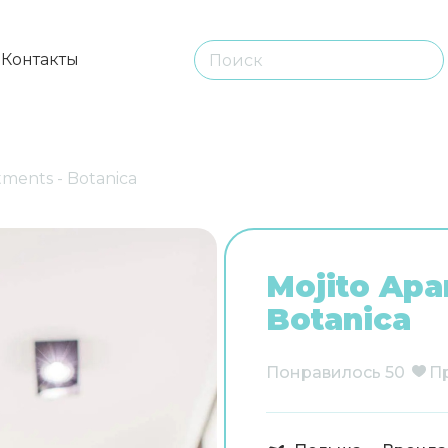
ы
Контакты
tments - Botanica
Mojito Apa
Botanica
Понравилось
50
П