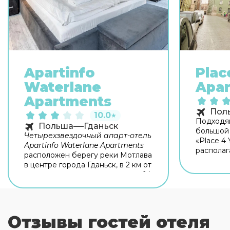
Apartinfo
Plac
Waterlane
Apa
Apartments
Пол
10.0
★
Подходя
Польша
Гданьск
большой 
Четырехзвездочный апарт-отель
«Place 4
Apartinfo Waterlane Apartments
располаг
расположен берегу реки Мотлава
апартаме
в центре города Гданьск, в 2 км от
центре г
железнодорожного вокзала и в 14
кофе, на
км от аэропорта. Неподалеку
жизнью г
находится фонтан Нептун и
апартаме
собор Святой Марии. Рядом с
святой М
апарт-отелем Apartinfo Waterlane
Отзывы гостей отеля
Городска
Apartments есть большое
территор