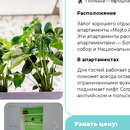
Польша
Вроцла
Расположение
Залог хорошего отдых
апартаменты «Mojito 
Эти апартаменты расп
апартаментами — Бо
собор и Национальн
В апартаментах
Для гостей работает 
поможет всегда остав
ограниченными возмо
поднимает лифт. Сот
английском и польск
Узнать цену: