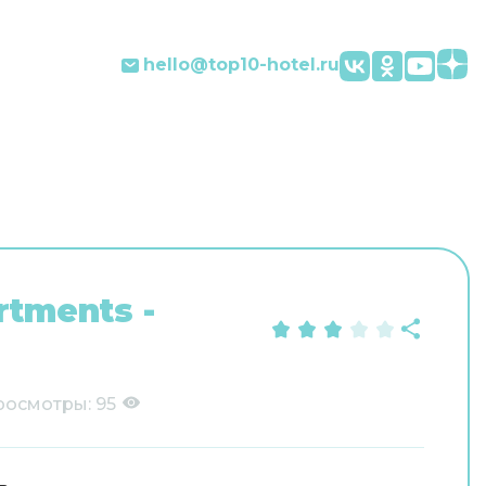
hello@top10-hotel.ru
rtments -
росмотры:
95