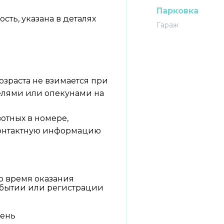
Парковка
ть, указана в деталях
Гараж
озраста не взимается при
елями или опекунами на
отных в номере,
 контактную информацию
о время оказания
ибытии или регистрации
день