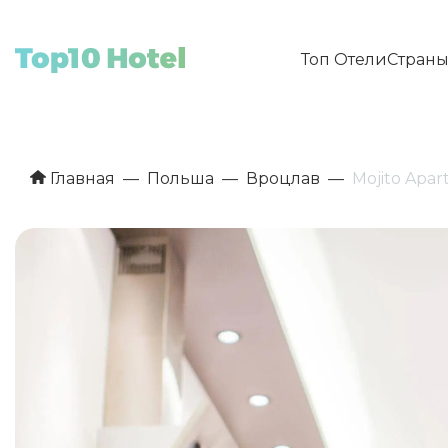
Топ Отели
Стран
Главная
Польша
Вроцлав
Mojito Apar