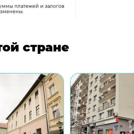
уммы платежей и залогов
изменены.
той стране