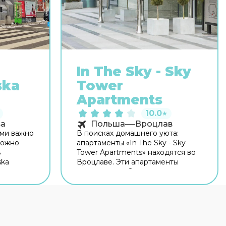
In The Sky - Sky
ska
Tower
Apartments
10.0
★
а
Польша
Вроцлав
ями важно
В поисках домашнего уюта:
можно
апартаменты «In The Sky - Sky
ь
Tower Apartments» находятся во
ska
Вроцлаве. Эти апартаменты
расположены 2 км от центра
одится 1
города. Рядом с апартаментами
дом с
— Вроцлавский аквапарк,
ся.
Вроцлавская филармония и
Дворец
Вроцлавская опера. Попробовать
иональный
новые блюда и отдохнуть можно