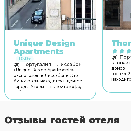
Unique Design
Thom
Apartments
Пор
10.0
★
Главное 
Португалия
Лиссабон
домов —
«Unique Design Apartments»
Гостевой
расположен в Лиссабоне. Этот
находитс
бутик-отель находится в центре
гостевой
города. Утром — выпейте кофе,
центре г
наблюдая из окна за жизнью
возможно
города. Рядом с бутик-отелем
главных
можно прогуляться. Неподалёку:
достопри
Музей дизайна и моды MUDE,
с гостев
Núcleo Arqueológico и Rua
Отзывы гостей отеля
of Tomar,
Augusta. Хотите оставаться на
Contempo
связи? В бутик-отеле есть
Senhora 