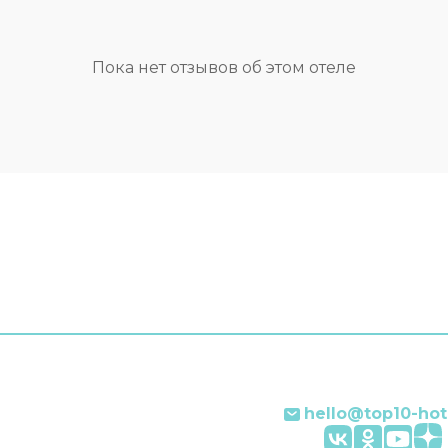
доме есть бесплатный Wi
ся на связи? В гостевом
путешественников на м
ь бесплатный Wi-Fi. Если
организована платная па
ествуете на машине,
Сотрудники гостевого д
Пока нет отзывов об этом отеле
ваться можно будет на
поддержат беседу на
ой парковке. Для
английском. В номере го
твенников на машине
ждут душ и телевизор.
вана парковка. Гостям
Оснащение зависит от
 и другие услуги.
выбранной категории но
, сейф. Персонал
о дома говорит на
ом, испанском, немецком
зском. Чтобы вы могли
ь после долгого дня, в
сть телевизор.
е зависит от
й категории номера.
hello@top10-hot