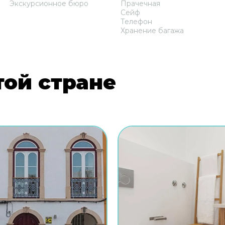
Экскурсионное бюро
Прачечная
Сейф
Телефон
Хранение багажа
той стране