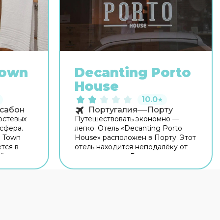
Town
Decanting Porto
House
10.0
★
сабон
Португалия
Порту
остевых
Путешествовать экономно —
сфера.
легко. Отель «Decanting Porto
d Town
House» расположен в Порту. Этот
тся в
отель находится неподалёку от
ой дом
центра города. Рядом с отелем —
т центра
Часовня Алмаш, Рынок Bolhão и
ым домом
Театр Coliseu do Porto. Для гостей
одалёку:
работает бар. Хотите оставаться
Chiado и
на связи? В отеле есть
бесплатный Wi-Fi. Для
гостевом
путешественников на машине