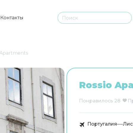
ы
Контакты
 Apartments
Rossio Ap
Понравилось
28
П
Португалия
Лис