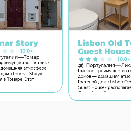
ar Story
Lisbon Old 
Guest House
10.0
★
тугалия
Томар
10.0
★
преимущество гостевых
Португалия
Лис
 домашняя атмосфера.
Главное преимущество г
 дом «Thomar Story»
домов — домашняя атмо
я в Томаре. Этот
Гостевой дом «Lisbon Ol
 дом располагается в
Guest House» располагае
орода. Перед сном есть
Лиссабоне. Этот гостев
сть прогуляться вдоль
находится неподалёку о
города. Рядом с гостев
мечательностей. Рядом
можно прогуляться. Неп
ым домом — Synagogue
Ribeira das Naus, Музей 
 Núcleo De Arte
Кайш ду Содре. Хотите
rânea и Capela de Nossa
оставаться на связи? В 
da Conceicao. Хотите