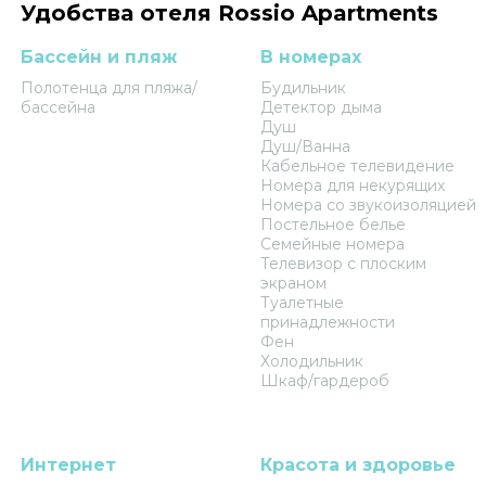
Удобства отеля Rossio Apartments
Бассейн и пляж
В номерах
Полотенца для пляжа/
Будильник
бассейна
Детектор дыма
Душ
Душ/Ванна
Кабельное телевидение
Номера для некурящих
Номера со звукоизоляцией
Постельное белье
Семейные номера
Телевизор с плоским
экраном
Туалетные
принадлежности
Фен
Холодильник
Шкаф/гардероб
Интернет
Красота и здоровье