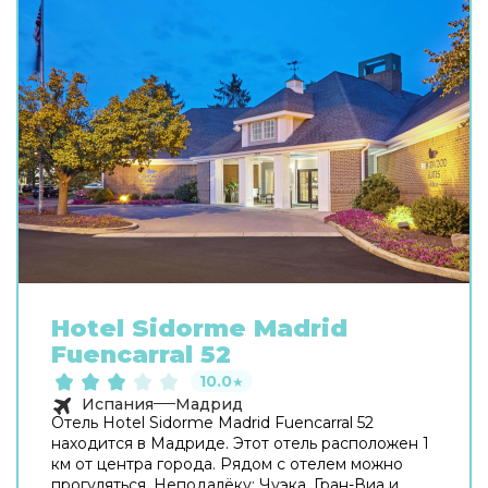
Hotel Sidorme Madrid
Fuencarral 52
10.0
★
Испания
Мадрид
Отель Hotel Sidorme Madrid Fuencarral 52
находится в Мадриде. Этот отель расположен 1
км от центра города. Рядом с отелем можно
прогуляться. Неподалёку: Чуэка, Гран-Виа и