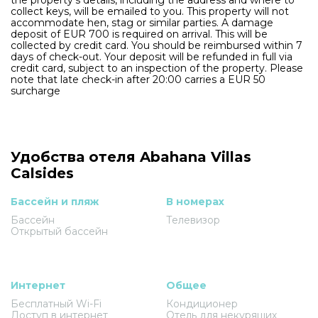
collect keys, will be emailed to you. This property will not
accommodate hen, stag or similar parties. A damage
deposit of EUR 700 is required on arrival. This will be
collected by credit card. You should be reimbursed within 7
days of check-out. Your deposit will be refunded in full via
credit card, subject to an inspection of the property. Please
note that late check-in after 20:00 carries a EUR 50
surcharge
Удобства отеля Abahana Villas
Calsides
Бассейн и пляж
В номерах
Бассейн
Телевизор
Открытый бассейн
Интернет
Общее
Бесплатный Wi-Fi
Кондиционер
Доступ в интернет
Отель для некурящих