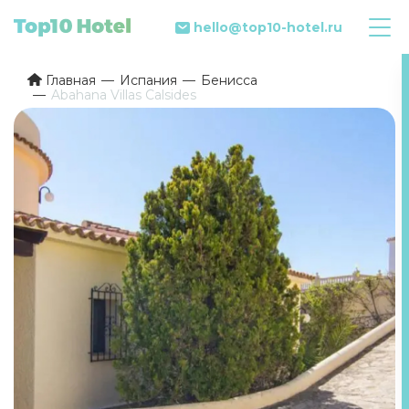
hello@top10-hotel.ru
Главная
Испания
Бенисса
Abahana Villas Calsides