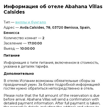
Информация об отеле Abahana Villas
Calsides
Тип —
виллы и бунгало
Адрес —
Avda.Calsides, 78, 03720 Benissa, Spain,
Бенисса
Количество комнат —
2
Заселение —
17:00:00
Выезд —
10:00:00
Питание
Информация о типе питания, включенном в стоимость,
указана в деталях тарифа.
Дополнительно
В отелях Испании возможны обязательные сборы за
праздничный ужин. За более подробной информацией
гостям нужно обратиться непосредственно в отель.
Please note that the full amount of the reservation is due
before arrival. Abahana Villas will send a confirmation with
detailed payment information. After full payment is taken,
the property's details, including the address and where to