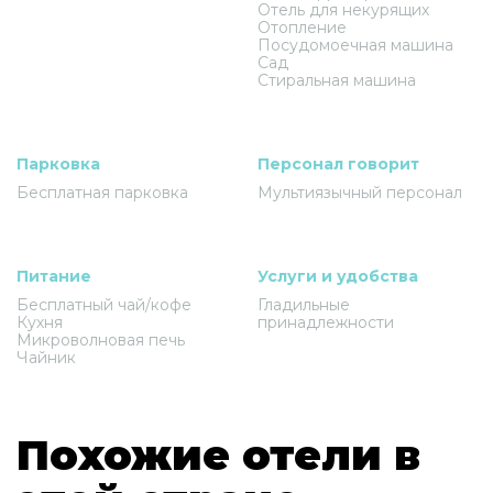
Отель для некурящих
Отопление
Посудомоечная машина
Сад
Стиральная машина
Парковка
Персонал говорит
Бесплатная парковка
Мультиязычный персонал
Питание
Услуги и удобства
Бесплатный чай/кофе
Гладильные
Кухня
принадлежности
Микроволновая печь
Чайник
Похожие отели в