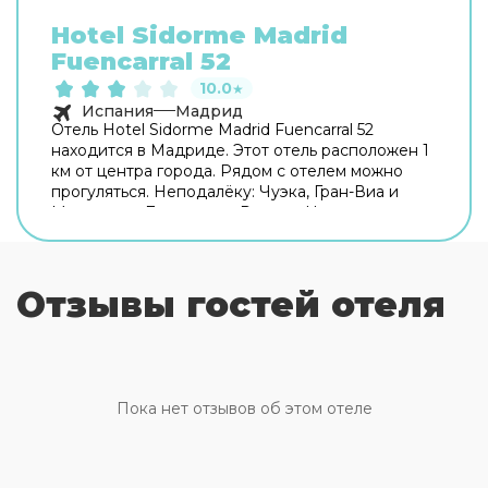
Hotel Sidorme Madrid
Fuencarral 52
10.0
★
Испания
Мадрид
Отель Hotel Sidorme Madrid Fuencarral 52
находится в Мадриде. Этот отель расположен 1
км от центра города. Рядом с отелем можно
прогуляться. Неподалёку: Чуэка, Гран-Виа и
Монастырь Дескальсас Реалес. На территории
работает бесплатный Wi-Fi. Уточняйте
информацию сразу при заезде. Припарковаться
можно будет на парковке рядом. Чтобы
Отзывы гостей отеля
забронировать экскурсию, обратитесь в
экскурсионное бюро отеля. Удобно для гостей
с ограниченными возможностями: на верхние
этажи гостей поднимает лифт. А ещё в
распоряжении гостей прачечная, гладильные
услуги, пресса, прокат автомобилей, сейф и
Пока нет отзывов об этом отеле
консьерж. Сотрудники отеля поддержат беседу
на английском, испанском и французском.
Чтобы вы могли отдохнуть после долгого дня, в
номере есть будильник, душ, телевизор и мини-