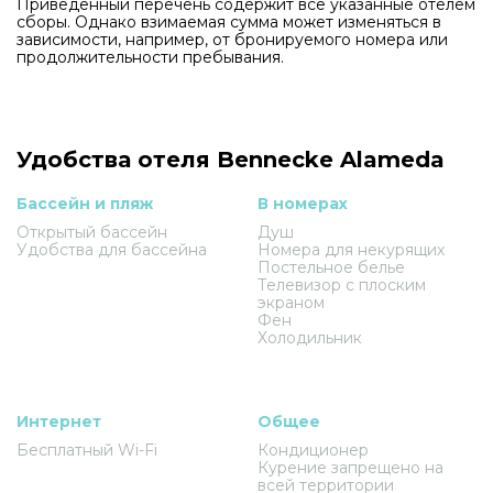
Приведенный перечень содержит все указанные отелем
сборы. Однако взимаемая сумма может изменяться в
зависимости, например, от бронируемого номера или
продолжительности пребывания.
Удобства отеля Bennecke Alameda
Бассейн и пляж
В номерах
Открытый бассейн
Душ
Удобства для бассейна
Номера для некурящих
Постельное белье
Телевизор с плоским
экраном
Фен
Холодильник
Интернет
Общее
Бесплатный Wi-Fi
Кондиционер
Курение запрещено на
всей территории